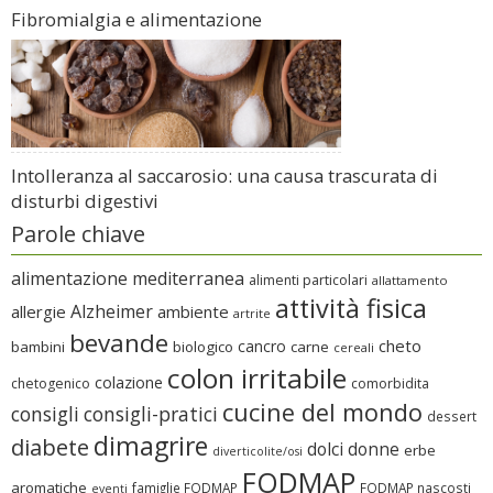
Fibromialgia e alimentazione
Intolleranza al saccarosio: una causa trascurata di
disturbi digestivi
Parole chiave
alimentazione mediterranea
alimenti particolari
allattamento
attività fisica
Alzheimer
allergie
ambiente
artrite
bevande
cheto
cancro
bambini
biologico
carne
cereali
colon irritabile
colazione
chetogenico
comorbidita
cucine del mondo
consigli
consigli-pratici
dessert
dimagrire
diabete
dolci
donne
erbe
diverticolite/osi
FODMAP
aromatiche
famiglie FODMAP
FODMAP nascosti
eventi