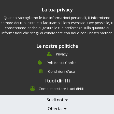
La tua privacy
Quando raccogliamo le tue informazioni personali, ti informiamo
sempre dei tuoi diritti e ti facilitiamo il loro esercizio. Ove possibile, ti
consentiamo anche di gestire le tue preferenze sulla quantità di
informazioni che scegli di condividere con noi o con i nostri partner.
Le nostre politiche
Privacy
Politica sui Cookie
Condizioni d'uso
I tuoi diritti
Chi siamo
Come esercitare i tuoi diritti
Management Team
Team Nutrizione
Su di noi
Testimonials
Partner
Servizi e Tariffe
Offerta
Medici e Professionisti