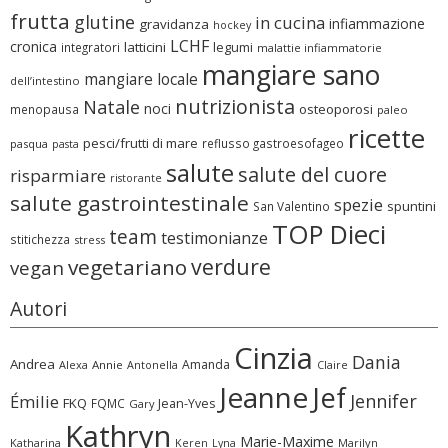
frutta
glutine
in cucina
infiammazione
gravidanza
hockey
LCHF
cronica
latticini
legumi
integratori
malattie infiammatorie
mangiare sano
mangiare locale
dell’intestino
nutrizionista
Natale
noci
osteoporosi
menopausa
paleo
ricette
pesci/frutti di mare
reflusso gastroesofageo
pasqua
pasta
salute
salute del cuore
risparmiare
ristorante
salute gastrointestinale
spezie
spuntini
San Valentino
TOP Dieci
team
testimonianze
stitichezza
stress
verdure
vegetariano
vegan
Autori
Cinzia
Dania
Andrea
Amanda
Alexa
Annie
Antonella
Claire
Jeanne
Jef
Jennifer
Émilie
FKQ
FQMC
Jean-Yves
Gary
Kathryn
Marie-Maxime
Katharina
Marilyn
Keren
Lyna