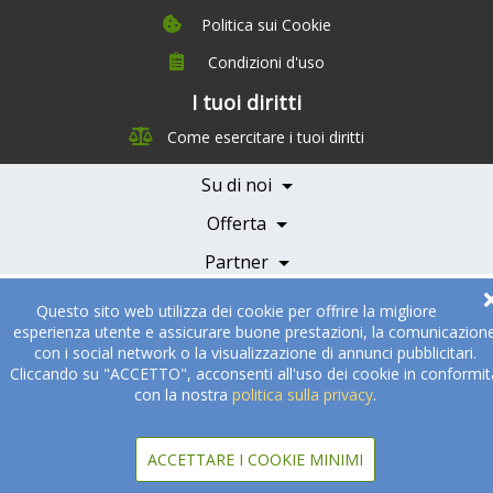
Politica sui Cookie
Condizioni d'uso
I tuoi diritti
Chi siamo
Come esercitare i tuoi diritti
Management Team
Team Nutrizione
Su di noi
Testimonials
Partner
Servizi e Tariffe
Offerta
Medici e Professionisti
Becoming a Partner
Partner
© 2005-2026
Sukha Technologies Inc
.
SOS Cuisine
. Tutti i diritti
Questo sito web utilizza dei cookie per offrire la migliore
riservati
esperienza utente e assicurare buone prestazioni, la comunicazion
con i social network o la visualizzazione di annunci pubblicitari.
Cliccando su "ACCETTO", acconsenti all'uso dei cookie in conformit
con la nostra
politica sulla privacy
.
ACCETTARE I COOKIE MINIMI