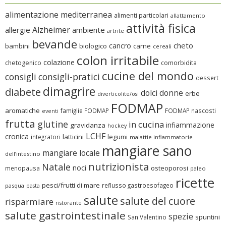
alimentazione mediterranea
alimenti particolari
allattamento
attività fisica
Alzheimer
allergie
ambiente
artrite
bevande
cheto
cancro
bambini
biologico
carne
cereali
colon irritabile
colazione
chetogenico
comorbidita
cucine del mondo
consigli
consigli-pratici
dessert
dimagrire
diabete
dolci
donne
erbe
diverticolite/osi
FODMAP
aromatiche
famiglie FODMAP
FODMAP nascosti
eventi
frutta
glutine
in cucina
infiammazione
gravidanza
hockey
LCHF
cronica
latticini
legumi
integratori
malattie infiammatorie
mangiare sano
mangiare locale
dell’intestino
nutrizionista
Natale
noci
osteoporosi
menopausa
paleo
ricette
pesci/frutti di mare
reflusso gastroesofageo
pasqua
pasta
salute
salute del cuore
risparmiare
ristorante
salute gastrointestinale
spezie
spuntini
San Valentino