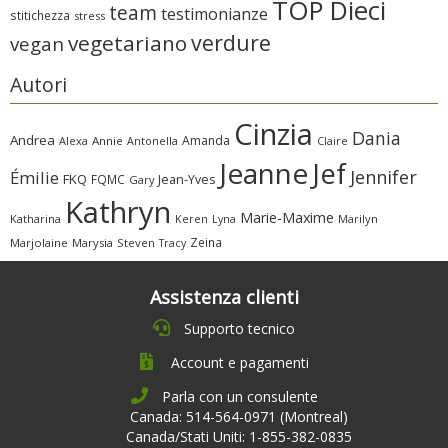
TOP Dieci
team
testimonianze
stitichezza
stress
verdure
vegetariano
vegan
Autori
Cinzia
Dania
Andrea
Amanda
Alexa
Annie
Antonella
Claire
Jeanne
Jef
Jennifer
Émilie
FKQ
FQMC
Jean-Yves
Gary
Kathryn
Marie-Maxime
Katharina
Marilyn
Keren
Lyna
Zeina
Marjolaine
Marysia
Steven
Tracy
Assistenza clienti
Supporto tecnico
Account e pagamenti
Parla con un consulente
Canada: 514-564-0971 (Montreal)
Canada/Stati Uniti: 1-855-382-0835