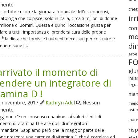
mento
chet
 di ottobre ricorre la giornata mondiale dell’osteoporosi,
irr
atologia che colpisce, solo in Italia, circa 3 milioni di donne
milione di uomini. Questa è quindi l’occasione giusta per
cons
dare a tutti l’importanza di prendersi cura delle proprie
mo
 È la dieta che fornisce i nutrienti necessari per costruire e
di
enere sane […]
erbe
F
arrivato il momento di
glu
infi
endere un integratore di
legu
tamina D !
mang
 novembre, 2017
Kathryn Adel
Nessun
meno
mento
oste
gi non c’è un consenso unanime sui valori sierici di
mar
imento di vitamina D e alle dosi di integratori
ris
omandate. Sappiamo però che la maggior parte delle
ne presenta una carenza di vitamina D che è correlata ad