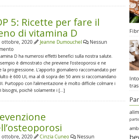
P 5: Ricette per fare il
eno di vitamina D
Fib
 ottobre, 2020
Jeanne Dumouchel
Nessun
mento
tamina D ha numerosi effetti benefici sulla nostra salute.
sempio è dimostrato che previene l’osteoporosi e ne
e la progressione. L’apporto giornaliero raccomandato per
ulto è 600 UI, ma al di sopra dei 50 anni si raccomandano
Into
I. Purtoppo con l’alimentazione è molto difficile colmare i
tras
i bisogni, poichè solamente i […]
Par
ali
evenzione
parti
ll’osteoporosi
amb
be
 ottobre, 2020
Cinzia Cuneo
Nessun