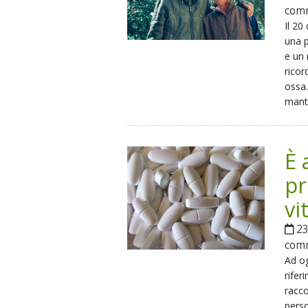
com
Il 20
una p
e un 
ricor
ossa.
mant
È 
pr
vi
23
com
Ad og
rifer
racc
perso