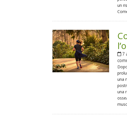
un ri
Come 
Co
l’
7 
com
Dopo
prol
una m
postm
una r
ossea
musco