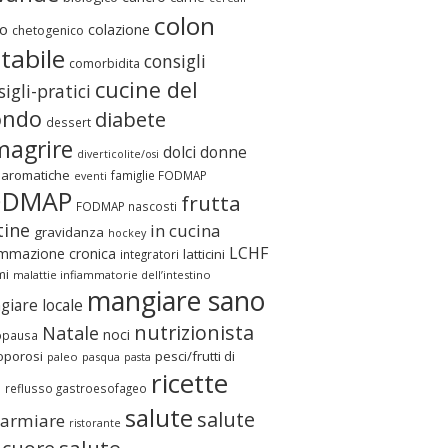
colon
o
colazione
chetogenico
itabile
consigli
comorbidita
cucine del
igli-pratici
ndo
diabete
dessert
magrire
dolci
donne
diverticolite/osi
 aromatiche
famiglie FODMAP
eventi
ODMAP
frutta
FODMAP nascosti
tine
in cucina
gravidanza
hockey
LCHF
ammazione cronica
latticini
integratori
mi
malattie infiammatorie dell’intestino
mangiare sano
iare locale
nutrizionista
Natale
noci
pausa
oporosi
pesci/frutti di
paleo
pasqua
pasta
ricette
e
reflusso gastroesofageo
salute
salute
parmiare
ristorante