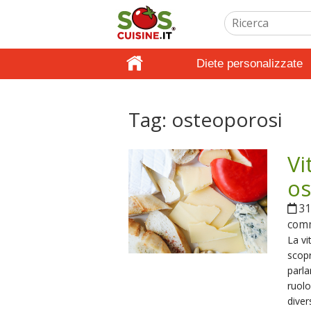
Diete personalizzate
Tag:
osteoporosi
Vi
os
31
com
La vi
scopr
parla
ruolo
diver