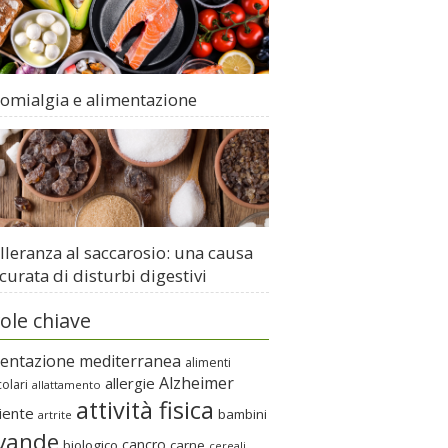
romialgia e alimentazione
lleranza al saccarosio: una causa
curata di disturbi digestivi
ole chiave
mentazione mediterranea
alimenti
Alzheimer
allergie
colari
allattamento
attività fisica
iente
bambini
artrite
vande
cancro
biologico
carne
cereali