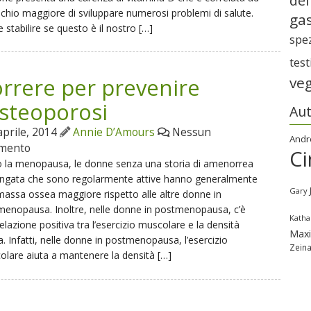
del
schio maggiore di sviluppare numerosi problemi di salute.
gas
stabilire se questo è il nostro […]
spe
tes
rrere per prevenire
ve
osteoporosi
Aut
aprile, 2014
Annie D’Amours
Nessun
Andr
mento
Ci
 la menopausa, le donne senza una storia di amenorrea
ungata che sono regolarmente attive hanno generalmente
Gary
assa ossea maggiore rispetto alle altre donne in
enopausa. Inoltre, nelle donne in postmenopausa, c’è
Katha
elazione positiva tra l’esercizio muscolare e la densità
Max
. Infatti, nelle donne in postmenopausa, l’esercizio
Zein
lare aiuta a mantenere la densità […]