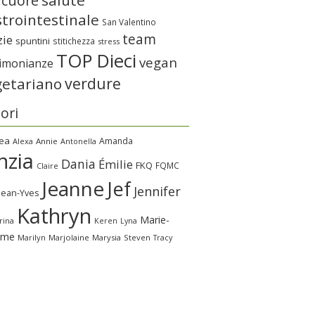
salute
 cuore
trointestinale
San Valentino
team
zie
spuntini
stitichezza
stress
TOP Dieci
vegan
timonianze
verdure
getariano
ori
ea
Amanda
Alexa
Annie
Antonella
nzia
Dania
Émilie
FKQ
FQMC
Claire
Jeanne
Jef
Jennifer
Jean-Yves
Kathryn
Marie-
rina
Keren
Lyna
ime
Marilyn
Marjolaine
Marysia
Steven
Tracy
a