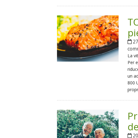
TO
pi
27
com
La vi
Per e
riduc
un ad
800 U
propr
Pr
de
20