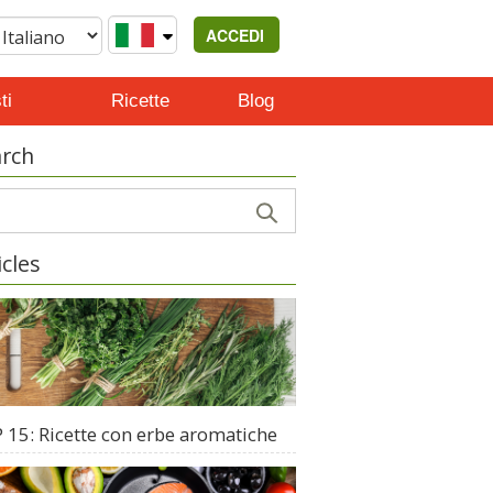
ACCEDI
ti
Ricette
Blog
rch
icles
 15: Ricette con erbe aromatiche