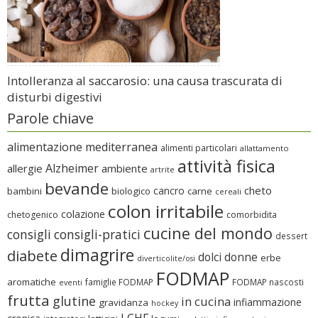
Intolleranza al saccarosio: una causa trascurata di
disturbi digestivi
Parole chiave
alimentazione mediterranea
alimenti particolari
allattamento
attività fisica
Alzheimer
allergie
ambiente
artrite
bevande
cheto
cancro
bambini
biologico
carne
cereali
colon irritabile
colazione
chetogenico
comorbidita
cucine del mondo
consigli
consigli-pratici
dessert
dimagrire
diabete
dolci
donne
erbe
diverticolite/osi
FODMAP
aromatiche
famiglie FODMAP
FODMAP nascosti
eventi
frutta
glutine
in cucina
infiammazione
gravidanza
hockey