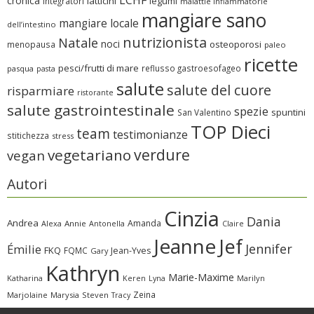
LCHF
cronica
latticini
legumi
integratori
malattie infiammatorie
mangiare sano
mangiare locale
dell’intestino
nutrizionista
Natale
noci
osteoporosi
menopausa
paleo
ricette
pesci/frutti di mare
reflusso gastroesofageo
pasqua
pasta
salute
salute del cuore
risparmiare
ristorante
salute gastrointestinale
spezie
spuntini
San Valentino
TOP Dieci
team
testimonianze
stitichezza
stress
verdure
vegetariano
vegan
Autori
Cinzia
Dania
Andrea
Amanda
Alexa
Annie
Antonella
Claire
Jeanne
Jef
Jennifer
Émilie
FKQ
FQMC
Jean-Yves
Gary
Kathryn
Marie-Maxime
Katharina
Marilyn
Keren
Lyna
Zeina
Marjolaine
Marysia
Steven
Tracy