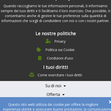
Quando raccogliamo le tue informazioni personali, ti informiamo
sempre dei tuoi diritti e ti facilitiamo il loro esercizio. Ove possibile, ti
consentiamo anche di gestire le tue preferenze sulla quantità di
informazioni che scegli di condividere con noi o con i nostri partner.
Le nostre politiche
Privacy
Politica sui Cookie
Condizioni d'uso
I tuoi diritti
Chi siamo
Come esercitare i tuoi diritti
Management Team
Team Nutrizione
Su di noi
Testimonials
Partner
Servizi e Tariffe
Offerta
Medici e Professionisti
Becoming a Partner
Partner
Questo sito web utilizza dei cookie per offrire la migliore
esperienza utente e assicurare buone prestazioni, la comunicazion