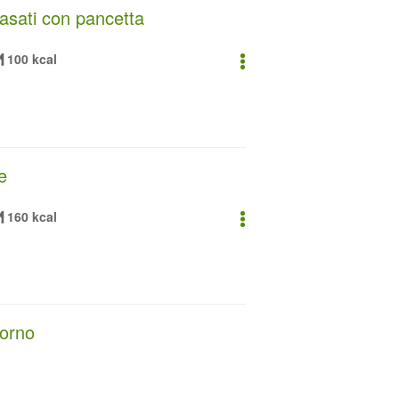
rasati con pancetta
100 kcal
e
160 kcal
forno