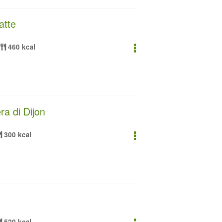
atte
460 kcal
era di Dijon
300 kcal
520 kcal