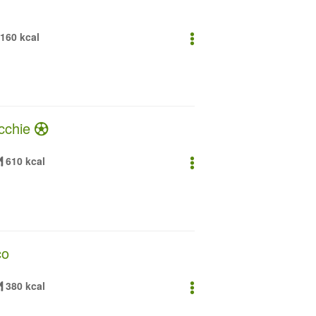
160 kcal
icchie
610 kcal
co
380 kcal