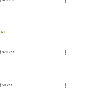
noa
370 kcal
50 kcal