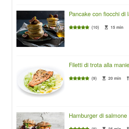
Pancake con fiocchi di l
(10)
15 min
Filetti di trota alla mani
(9)
20 min
Hamburger di salmone
(9)
25 min