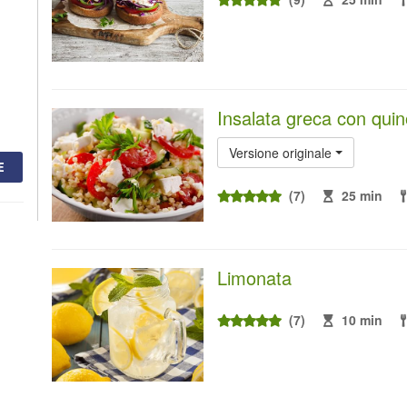
Insalata greca con qui
Versione originale
E
(7)
25 min
Limonata
(7)
10 min