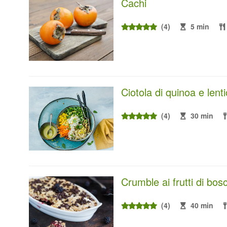
Cachi
(4)
5 min
Ciotola di quinoa e lent
(4)
30 min
Crumble ai frutti di bos
(4)
40 min