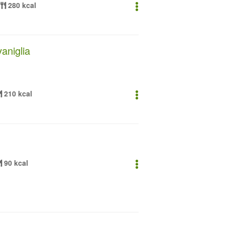
280 kcal
aniglia
210 kcal
90 kcal