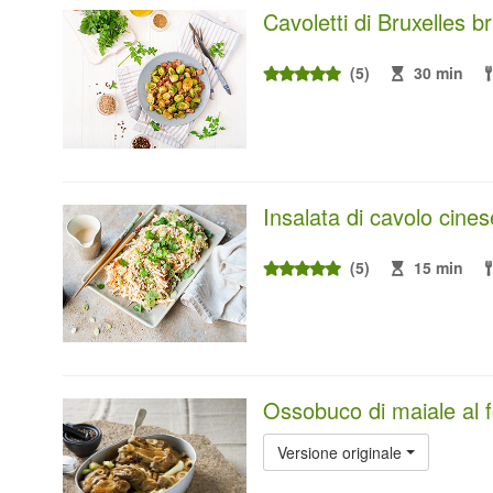
Cavoletti di Bruxelles b
(5)
30 min
Insalata di cavolo cines
(5)
15 min
Ossobuco di maiale al 
Versione originale