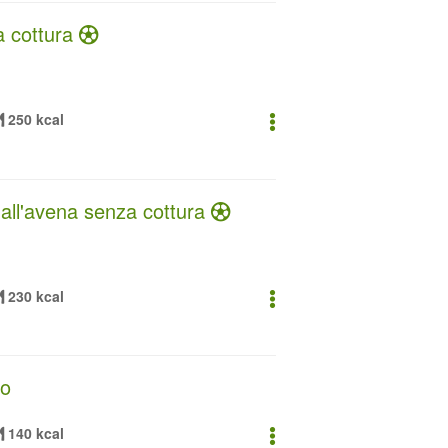
za cottura
250 kcal
e all'avena senza cottura
230 kcal
no
140 kcal