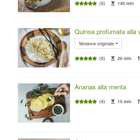
(5)
140 min
Quinoa profumata alla v
Versione originale
(5)
20 min
Ananas alla menta
(4)
15 min