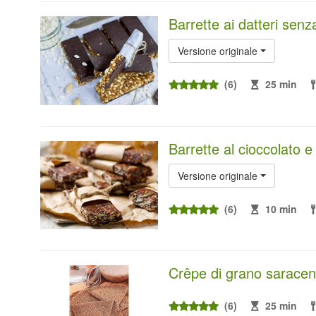
Barrette ai datteri sen
Versione originale
(6)
25 min
Barrette al cioccolato 
Versione originale
(6)
10 min
Crêpe di grano sarace
(6)
25 min