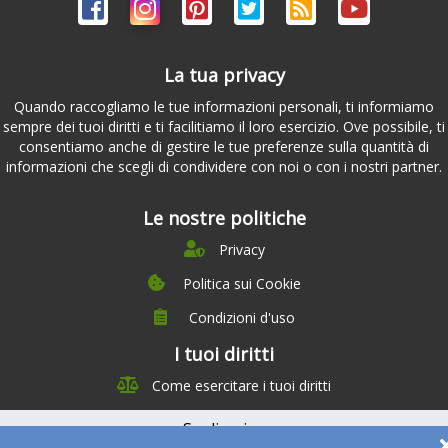
La tua privacy
Quando raccogliamo le tue informazioni personali, ti informiamo
sempre dei tuoi diritti e ti facilitiamo il loro esercizio. Ove possibile, ti
consentiamo anche di gestire le tue preferenze sulla quantità di
informazioni che scegli di condividere con noi o con i nostri partner.
Le nostre politiche
Privacy
Politica sui Cookie
Condizioni d'uso
I tuoi diritti
Chi siamo
Come esercitare i tuoi diritti
Management Team
Team Nutrizione
Su di noi
Testimonials
Partner