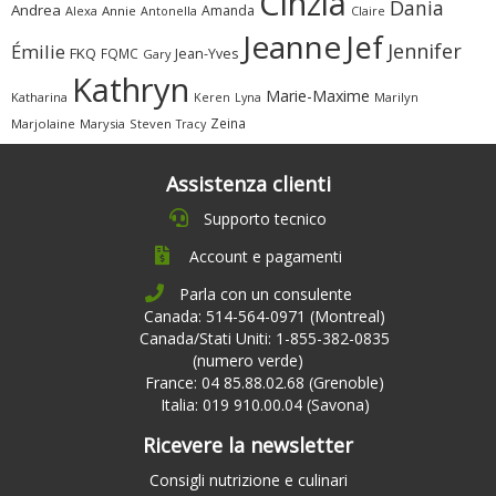
Cinzia
Dania
Andrea
Amanda
Alexa
Annie
Antonella
Claire
Jeanne
Jef
Jennifer
Émilie
FKQ
FQMC
Jean-Yves
Gary
Kathryn
Marie-Maxime
Katharina
Marilyn
Keren
Lyna
Zeina
Marjolaine
Marysia
Steven
Tracy
Assistenza clienti
Supporto tecnico
Account e pagamenti
Parla con un consulente
Canada: 514-564-0971 (Montreal)
Canada/Stati Uniti: 1-855-382-0835
(numero verde)
France: 04 85.88.02.68 (Grenoble)
Italia: 019 910.00.04 (Savona)
Ricevere la newsletter
Consigli nutrizione e culinari