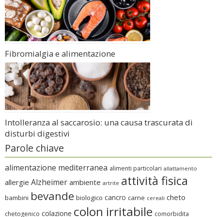
Fibromialgia e alimentazione
Intolleranza al saccarosio: una causa trascurata di
disturbi digestivi
Parole chiave
alimentazione mediterranea
alimenti particolari
allattamento
attività fisica
Alzheimer
allergie
ambiente
artrite
bevande
cheto
cancro
bambini
biologico
carne
cereali
colon irritabile
colazione
chetogenico
comorbidita