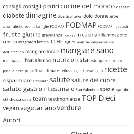
cucine del mondo
consigli
consigli-pratici
dessert
dimagrire
diabete
dolci
donne
erbe
diverticolite/osi
FODMAP
aromatiche
famiglie FODMAP
FODMAP nascosti
eventi
frutta
glutine
in cucina
infiammazione
gravidanza
hockey
LCHF
cronica
latticini
legumi
integratori
malattie infiammatorie
mangiare sano
mangiare locale
dell’intestino
nutrizionista
Natale
noci
osteoporosi
menopausa
paleo
ricette
pesci/frutti di mare
reflusso gastroesofageo
pasqua
pasta
salute
salute del cuore
risparmiare
ristorante
salute gastrointestinale
spezie
spuntini
San Valentino
TOP Dieci
team
testimonianze
stitichezza
stress
verdure
vegetariano
vegan
Autori