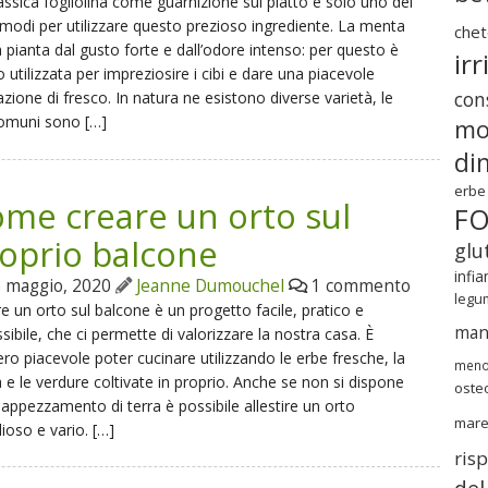
assica fogliolina come guarnizione sul piatto è solo uno dei
 modi per utilizzare questo prezioso ingrediente. La menta
chet
 pianta dal gusto forte e dall’odore intenso: per questo è
irr
 utilizzata per impreziosire i cibi e dare una piacevole
cons
zione di fresco. In natura ne esistono diverse varietà, le
comuni sono […]
mo
di
erbe
me creare un orto sul
F
oprio balcone
glu
infi
 maggio, 2020
Jeanne Dumouchel
1 commento
legu
e un orto sul balcone è un progetto facile, pratico e
mang
sibile, che ci permette di valorizzare la nostra casa. È
ro piacevole poter cucinare utilizzando le erbe fresche, la
meno
a e le verdure coltivate in proprio. Anche se non si dispone
oste
 appezzamento di terra è possibile allestire un orto
mar
lioso e vario. […]
ris