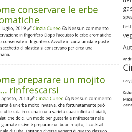
del
me conservare le erbe
gas
spe
omatiche
tes
 luglio, 2019
Cinzia Cuneo
Nessun commento
ve
rvazione in frigorifero Dopo l’acquisto le erbe aromatiche
 conservate in frigorifero. Avvolte in carta umida e poste
Aut
 sacchetto di plastica si conservano per circa una
mana.
Andr
Ci
me preparare un mojito
Gary
…. rinfrescarsi
Katha
 agosto, 2014
Cinzia Cuneo
Nessun commento
Max
nta è un’erba molto invasiva, che fortunatamente può
Zein
e utilizzata in cucina in una varietà quasi infinita di piatti,
alati che dolci. Un modo per gustarla e rinfrescarsi nelle
 giornate estive è preparare un buon mojito, il cocktail
nale di Cuba. Esistono diverse varianti di questo classico.