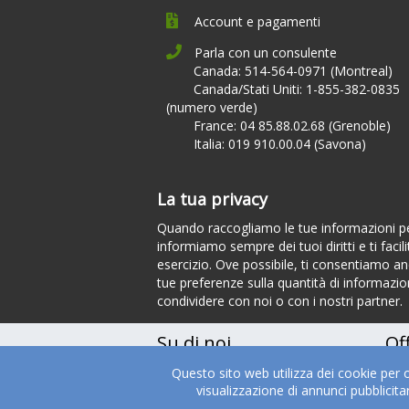
Account e pagamenti
Parla con un consulente
Canada: 514-564-0971 (Montreal)
Canada/Stati Uniti: 1-855-382-0835
(numero verde)
France: 04 85.88.02.68 (Grenoble)
Italia: 019 910.00.04 (Savona)
La tua privacy
Quando raccogliamo le tue informazioni per
informiamo sempre dei tuoi diritti e ti facili
esercizio. Ove possibile, ti consentiamo anc
tue preferenze sulla quantità di informazion
condividere con noi o con i nostri partner.
Su di noi
Of
Questo sito web utilizza dei cookie per 
Chi siamo
Tes
visualizzazione di annunci pubblicit
Management Team
Serv