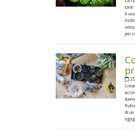
La cl
tanti
è una
molto
sensa
più 
Co
pr
25
Crear
acces
davve
frutt
di un
rigog