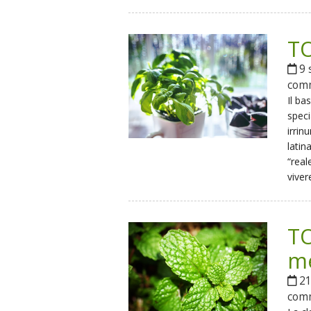
TO
9 
com
Il ba
speci
irrin
latin
“real
viver
TO
m
21
com