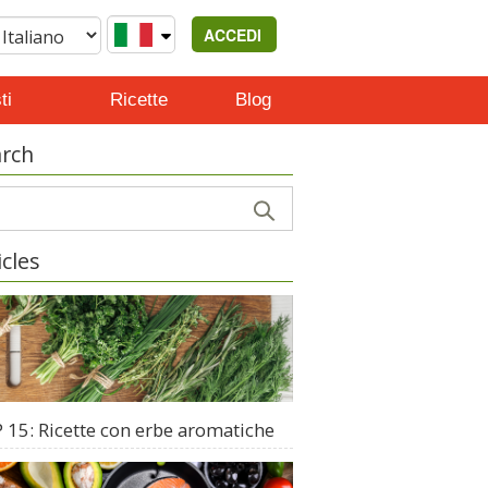
ACCEDI
ti
Ricette
Blog
rch
icles
 15: Ricette con erbe aromatiche