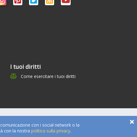
I tuoi diritti
Come esercitare i tuoi diritti
a comunicazione con i social network o la
tà con la nostra
politica sulla privacy
.