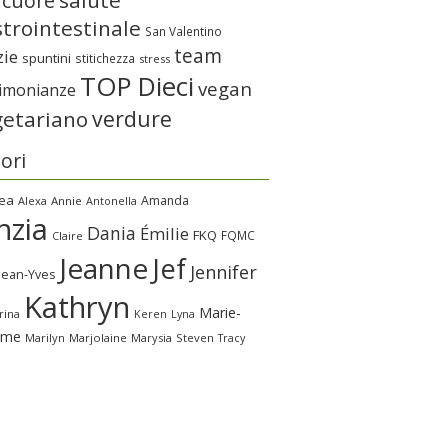
salute
 cuore
trointestinale
San Valentino
team
zie
spuntini
stitichezza
stress
TOP Dieci
vegan
timonianze
verdure
getariano
ori
ea
Amanda
Alexa
Annie
Antonella
nzia
Dania
Émilie
FKQ
FQMC
Claire
Jeanne
Jef
Jennifer
Jean-Yves
Kathryn
Marie-
rina
Keren
Lyna
ime
Marilyn
Marjolaine
Marysia
Steven
Tracy
a