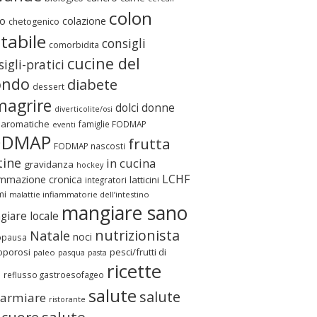
colon
o
colazione
chetogenico
itabile
consigli
comorbidita
cucine del
igli-pratici
ndo
diabete
dessert
magrire
dolci
donne
diverticolite/osi
 aromatiche
famiglie FODMAP
eventi
ODMAP
frutta
FODMAP nascosti
tine
in cucina
gravidanza
hockey
LCHF
ammazione cronica
latticini
integratori
mi
malattie infiammatorie dell’intestino
mangiare sano
iare locale
nutrizionista
Natale
noci
pausa
oporosi
pesci/frutti di
paleo
pasqua
pasta
ricette
e
reflusso gastroesofageo
salute
salute
parmiare
ristorante