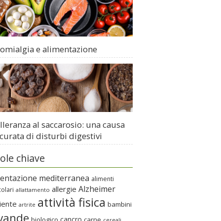
romialgia e alimentazione
lleranza al saccarosio: una causa
curata di disturbi digestivi
ole chiave
mentazione mediterranea
alimenti
Alzheimer
allergie
colari
allattamento
attività fisica
iente
bambini
artrite
vande
cancro
biologico
carne
cereali