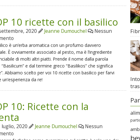
P 10 ricette con il basilico
Fib
settembre, 2020
Jeanne Dumouchel
Nessun
mento
silico è un’erba aromatica con un profumo davvero
ale. È ovviamente associato al pesto, ma è l’ingrediente
unciabile di molti altri piatti. Prende il nome dalla parola
a “Basilicum” e dal termine greco “Basilikos” che significa
e”. Abbiamo scelto per voi 10 ricette con basilico per farvi
Into
e un’esperienza da re!
tras
Par
P 10: Ricette con la
ali
enta
parti
 luglio, 2020
Jeanne Dumouchel
Nessun
amb
mento
be