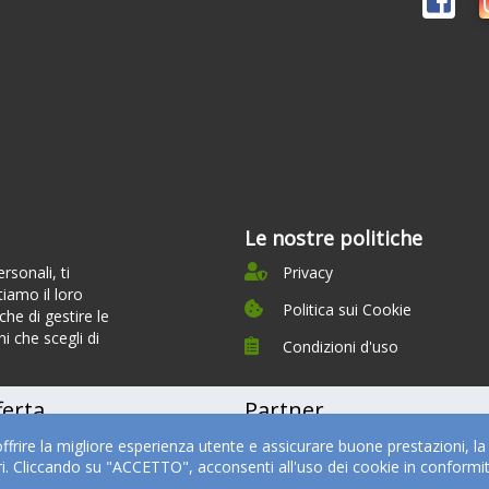
Le nostre politiche
sonali, ti
Privacy
tiamo il loro
Politica sui Cookie
he di gestire le
i che scegli di
Condizioni d'uso
ferta
Partner
offrire la migliore esperienza utente e assicurare buone prestazioni, l
timonials
Partner
ari. Cliccando su "ACCETTO", acconsenti all'uso dei cookie in conformi
izi e Tariffe
Medici e Professionisti