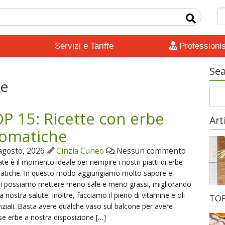
Servizi e Tariffe
Professionis
Sea
he
P 15: Ricette con erbe
Art
omatiche
agosto, 2026
Cinzia Cuneo
Nessun commento
ate è il momento ideale per riempire i nostri piatti di erbe
atiche. In questo modo aggiungiamo molto sapore e
di possiamo mettere meno sale e meno grassi, migliorando
la nostra salute. Inoltre, facciamo il pieno di vitamine e oli
TOP
ziali. Basta avere qualche vaso sul balcone per avere
se erbe a nostra disposizione […]