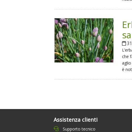
Er
sa
31
L’erb
che f
aglio
è not
Assistenza clienti
Supporto tecnico