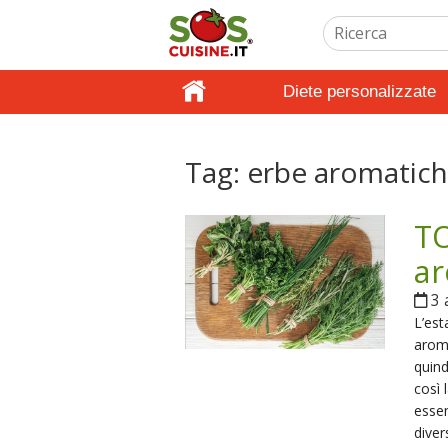
Diete personalizzate
Tag:
erbe aromatic
TO
ar
3 
L’est
arom
quin
così 
essen
diver