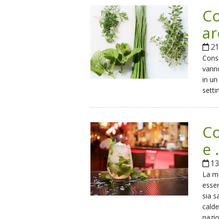
Co
ar
21
Conse
vanno
in un
setti
Co
e 
13
La me
esser
sia s
calde
nazio