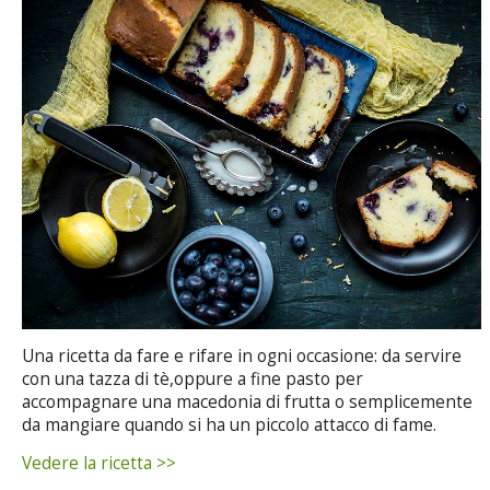
Una ricetta da fare e rifare in ogni occasione: da servire
con una tazza di tè,oppure a fine pasto per
accompagnare una macedonia di frutta o semplicemente
da mangiare quando si ha un piccolo attacco di fame.
Vedere la ricetta >>