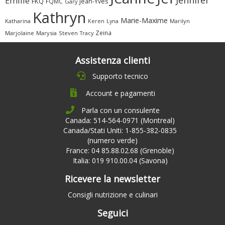
Émilie
FKQ
FQMC
Jean-Yves
Gary
Kathryn
Marie-Maxime
Katharina
Marilyn
Keren
Lyna
Zeina
Marjolaine
Marysia
Steven
Tracy
Assistenza clienti
Supporto tecnico
Account e pagamenti
Parla con un consulente
Canada: 514-564-0971 (Montreal)
Canada/Stati Uniti: 1-855-382-0835
(numero verde)
France: 04 85.88.02.68 (Grenoble)
Italia: 019 910.00.04 (Savona)
Ricevere la newsletter
Consigli nutrizione e culinari
Seguici