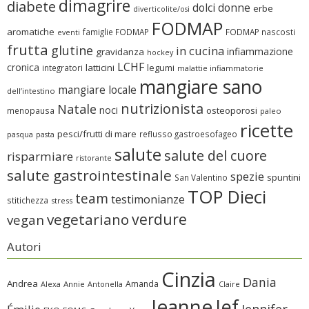
dimagrire
diabete
dolci
donne
erbe
diverticolite/osi
FODMAP
aromatiche
famiglie FODMAP
FODMAP nascosti
eventi
frutta
glutine
in cucina
infiammazione
gravidanza
hockey
LCHF
cronica
latticini
legumi
integratori
malattie infiammatorie
mangiare sano
mangiare locale
dell’intestino
nutrizionista
Natale
noci
osteoporosi
menopausa
paleo
ricette
pesci/frutti di mare
reflusso gastroesofageo
pasqua
pasta
salute
salute del cuore
risparmiare
ristorante
salute gastrointestinale
spezie
spuntini
San Valentino
TOP Dieci
team
testimonianze
stitichezza
stress
verdure
vegetariano
vegan
Autori
Cinzia
Dania
Andrea
Amanda
Alexa
Annie
Antonella
Claire
Jeanne
Jef
Jennifer