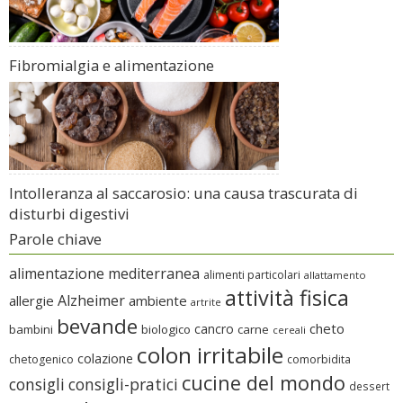
Fibromialgia e alimentazione
Intolleranza al saccarosio: una causa trascurata di
disturbi digestivi
Parole chiave
alimentazione mediterranea
alimenti particolari
allattamento
attività fisica
Alzheimer
allergie
ambiente
artrite
bevande
cheto
cancro
bambini
biologico
carne
cereali
colon irritabile
colazione
chetogenico
comorbidita
cucine del mondo
consigli
consigli-pratici
dessert