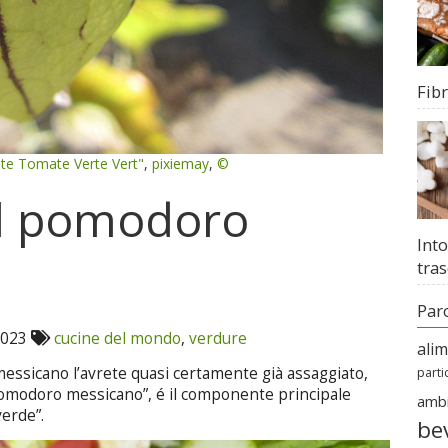
Fib
te Tomate Verte Vert"
,
pixiemay
,
©
il pomodoro
Into
tras
Par
2023
cucine del mondo
,
verdure
ali
 messicano l’avrete quasi certamente già assaggiato,
parti
“pomodoro messicano”, é il componente principale
amb
verde”.
be