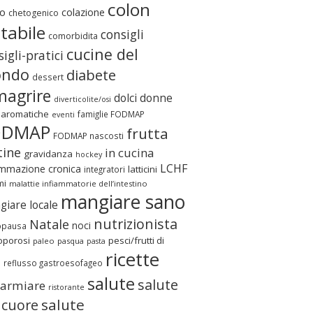
colon
o
colazione
chetogenico
itabile
consigli
comorbidita
cucine del
igli-pratici
ndo
diabete
dessert
magrire
dolci
donne
diverticolite/osi
 aromatiche
famiglie FODMAP
eventi
ODMAP
frutta
FODMAP nascosti
tine
in cucina
gravidanza
hockey
LCHF
ammazione cronica
latticini
integratori
mi
malattie infiammatorie dell’intestino
mangiare sano
iare locale
nutrizionista
Natale
noci
pausa
oporosi
pesci/frutti di
paleo
pasqua
pasta
ricette
e
reflusso gastroesofageo
salute
salute
parmiare
ristorante
salute
 cuore