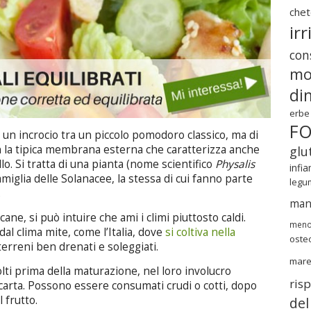
chet
irr
cons
mo
di
erbe
F
a un incrocio tra un piccolo pomodoro classico, ma di
n la tipica membrana esterna che caratterizza anche
glu
lo. Si tratta di una pianta (nome scientifico
Physalis
infi
miglia delle Solanacee, la stessa di cui fanno parte
legu
.
mang
ane, si può intuire che ami i climi piuttosto caldi.
meno
dal clima mite, come l’Italia, dove
si coltiva nella
oste
 terreni ben drenati e soleggiati.
mar
lti prima della maturazione, nel loro involucro
ris
a carta. Possono essere consumati crudi o cotti, dopo
l frutto.
del