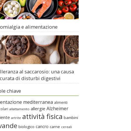
romialgia e alimentazione
lleranza al saccarosio: una causa
curata di disturbi digestivi
ole chiave
mentazione mediterranea
alimenti
Alzheimer
allergie
colari
allattamento
attività fisica
iente
bambini
artrite
vande
cancro
biologico
carne
cereali