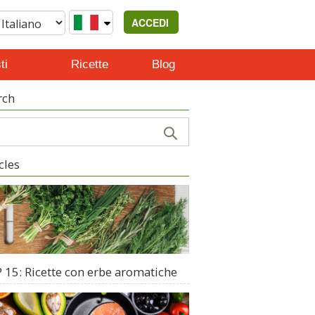
ACCEDI
ti
Ricette
Blog
rch
cles
 15: Ricette con erbe aromatiche