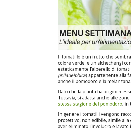
Il tomatillo è un frutto che sembr
colore verde, e un alchechengi co
esteticamente l’alberello di tomatil
philadelphica
) appartenente alla fa
anche il pomodoro e la melanzana
Dato che la pianta ha origini messic
Tuttavia, si adatta anche alle zone 
stessa stagione del pomodoro
, in
In genere i tomatilli vengono racco
protettivo, non edibile, simile all
aver eliminato l’involucro e lavato i