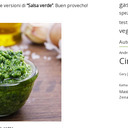
gas
ue versioni di
“Salsa verde”
. Buen provecho!
spe
tes
ve
Aut
Andr
Ci
Gary
Katha
Max
Zein