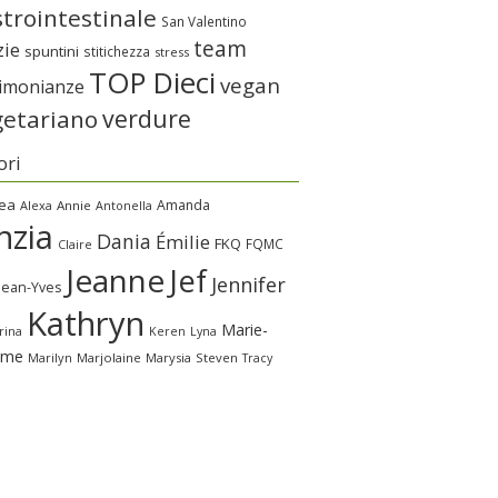
trointestinale
San Valentino
team
zie
spuntini
stitichezza
stress
TOP Dieci
vegan
timonianze
verdure
getariano
ori
ea
Amanda
Alexa
Annie
Antonella
nzia
Dania
Émilie
FKQ
FQMC
Claire
Jeanne
Jef
Jennifer
Jean-Yves
Kathryn
Marie-
rina
Keren
Lyna
ime
Marilyn
Marjolaine
Marysia
Steven
Tracy
a