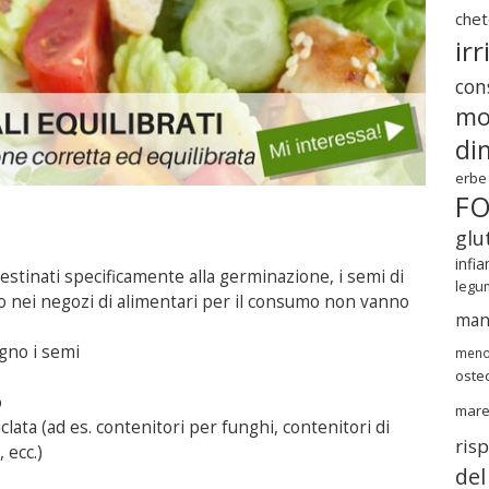
chet
irr
cons
mo
di
erbe
F
glu
infi
estinati specificamente alla germinazione, i semi di
legu
no nei negozi di alimentari per il consumo non vanno
mang
gno i semi
meno
oste
o
mar
iclata (ad es. contenitori per funghi, contenitori di
ris
 ecc.)
del