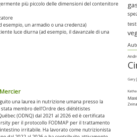
gas
ggermente più piccolo delle dimensioni del contenitore
spe
zatore
tes
ad esempio, un armadio o una credenza)
ve
iente luce diurna (ad esempio, il davanzale di una
Aut
Andr
Ci
Gary
-Mercier
Katha
Max
guito una laurea in nutrizione umana presso la
Zein
è stata membro dell'Ordre des diététistes
Québec (ODNQ) dal 2021 al 2026 ed è certificata
rsity per il protocollo FODMAP per il trattamento
intestino irritabile. Ha lavorato come nutrizionista
ine dal 2022 al 2026 e ha contribuito attivamente