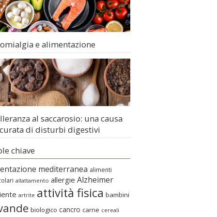
romialgia e alimentazione
lleranza al saccarosio: una causa
curata di disturbi digestivi
ole chiave
mentazione mediterranea
alimenti
Alzheimer
allergie
colari
allattamento
attività fisica
iente
bambini
artrite
vande
cancro
biologico
carne
cereali