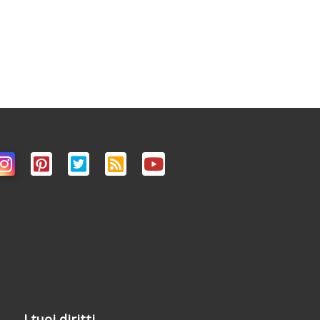
i
I tuoi diritti