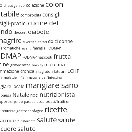
colon
o
colazione
chetogenico
itabile
consigli
comorbidita
cucine del
igli-pratici
ndo
diabete
dessert
magrire
dolci
donne
diverticolite/osi
 aromatiche
famiglie FODMAP
eventi
ODMAP
frutta
FODMAP nascosti
tine
in cucina
gravidanza
hockey
LCHF
ammazione cronica
latticini
integratori
mi
malattie infiammatorie dell’intestino
mangiare sano
iare locale
nutrizionista
Natale
noci
pausa
oporosi
pesci/frutti di
paleo
pasqua
pasta
ricette
e
reflusso gastroesofageo
salute
salute
parmiare
ristorante
salute
 cuore