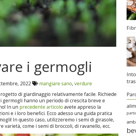
Fib
are i germogli
Into
tras
ttembre, 2022
mangiare sano
,
verdure
Par
rogetto di giardinaggio relativamente facile. Richiede
 i germogli hanno un periodo di crescita breve e
ali
nno! In un
precedente articolo
avete appreso la
oni e i loro benefici. Ecco adesso una guida pratica
parti
rmogli! In questo caso, utilizzeremo i semi di girasole,
amb
e varietà, come i semi di broccoli, di ravanello, ecc.
be