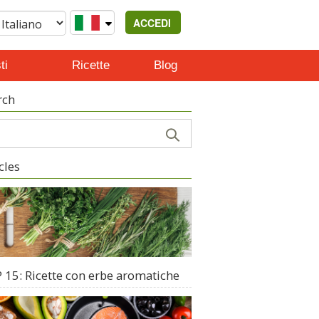
ACCEDI
ti
Ricette
Blog
rch
cles
 15: Ricette con erbe aromatiche