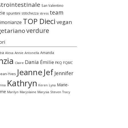
trointestinale
San Valentino
team
zie
spuntini
stitichezza
stress
TOP Dieci
vegan
timonianze
verdure
getariano
ori
ea
Amanda
Alexa
Annie
Antonella
nzia
Dania
Émilie
FKQ
FQMC
Claire
Jeanne
Jef
Jennifer
Jean-Yves
Kathryn
Marie-
rina
Keren
Lyna
ime
Marilyn
Marjolaine
Marysia
Steven
Tracy
a