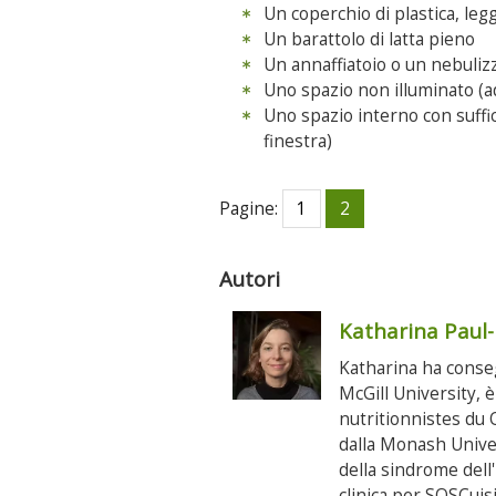
Un coperchio di plastica, le
Un barattolo di latta pieno
Un annaffiatoio o un nebuliz
Uno spazio non illuminato (
Uno spazio interno con suffic
finestra)
Pagine:
1
2
Autori
Katharina Paul
Katharina ha conse
McGill University, 
nutritionnistes du 
dalla Monash Unive
della sindrome dell'
clinica per SOSCuis