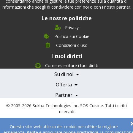
consentiamo anche di gestire le tue preferenze sulla quantità di
informazioni che scegli di condividere con noi o con i nostri partner.
Le nostre politiche
Privacy
Politica sui Cookie
Condizioni d'uso
I tuoi diritti
Chi siamo
Management Team
Come esercitare i tuoi diritti
Team Nutrizione
Su di noi
Testimonials
Partner
Servizi e Tariffe
Offerta
Medici e Professionisti
Becoming a Partner
Partner
© 2005-2026
Sukha Technologies Inc
.
SOS Cuisine
. Tutti i diritti
riservati
Questo sito web utilizza dei cookie per offrire la migliore
esperienza utente e assicurare buone prestazioni, la comunicazion