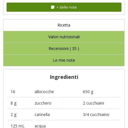
+ delle note
Ricetta
Valori nutrizionali
Recensioni (
35
)
Le mie note
Ingredienti
16
albicocche
650 g
8 g
zucchero
2 cucchiaini
2 g
cannella
3/4 cucchiaino
125 mL
acqua