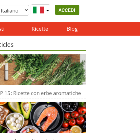
ACCEDI
ti
Ricette
Blog
ticles
P 15: Ricette con erbe aromatiche