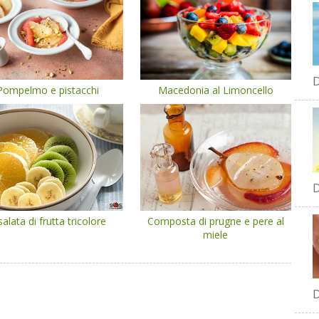
D
Pompelmo e pistacchi
Macedonia al Limoncello
D
salata di frutta tricolore
Composta di prugne e pere al
miele
D