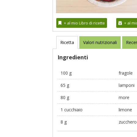
+ al mio Libro di ricette
+ al m
Ricetta
Valori nutrizionali
Recen
Ingredienti
100 g
fragole
65 g
lamponi
80 g
more
1 cucchiaio
limone
8 g
zucchero