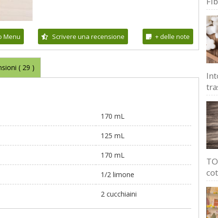
Fi
io Menu
Scrivere una recensione
+ delle note
sioni (
29
)
Int
tra
170 mL
125 mL
170 mL
TOP
cot
1/2 limone
2 cucchiaini