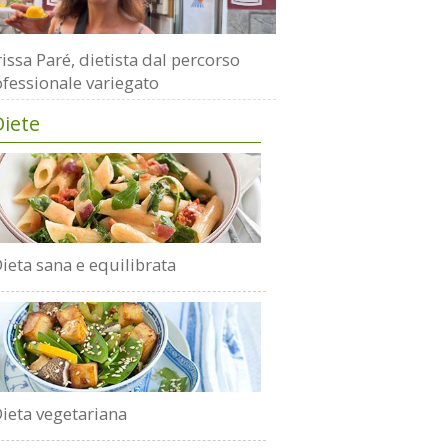
issa Paré, dietista dal percorso
fessionale variegato
Diete
ieta sana e equilibrata
ieta vegetariana