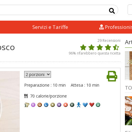
Servizi e Tariffe
Professionis
29
Recensioni
Ar
bosco
96
% rifarebbero questa ricetta
Preparazione : 10 min
Attesa : 10 min
TO
70 calorie/porzione