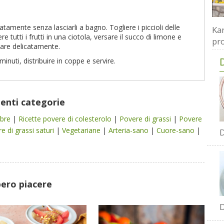
catamente senza lasciarli a bagno. Togliere i piccioli delle
Kar
e tutti i frutti in una ciotola, versare il succo di limone e
pro
are delicatamente.
inuti, distribuire in coppe e servire.
uenti categorie
ibre
|
Ricette povere di colesterolo
|
Povere di grassi
|
Povere
e di grassi saturi
|
Vegetariane
|
Arteria-sano
|
Cuore-sano
|
D
bero piacere
D