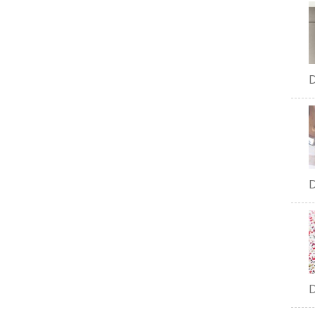
D
D
D