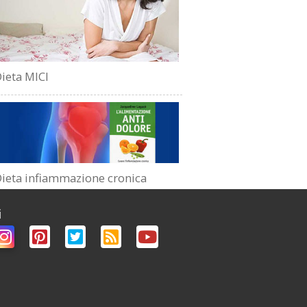
ieta MICI
ieta infiammazione cronica
i