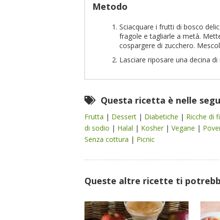
Metodo
Sciacquare i frutti di bosco deli
fragole e tagliarle a metà. Metter
cospargere di zucchero. Mescol
Lasciare riposare una decina di m
Questa ricetta è nelle seg
Frutta
|
Dessert
|
Diabetiche
|
Ricche di f
di sodio
|
Halal
|
Kosher
|
Vegane
|
Pover
Senza cottura
|
Picnic
Queste altre ricette ti potreb