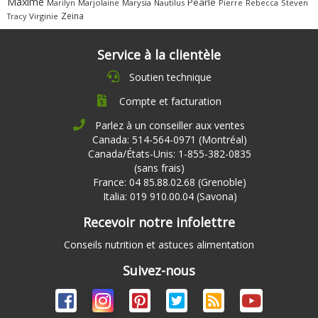
Maxime
Pearle
Marilyn
Marjolaine
Marysia
Nautilus
Pierre
Rebecca
Steven
Zeina
Virginie
Tracy
Service à la clientèle
Soutien technique
Compte et facturation
Parlez à un conseiller aux ventes
Canada: 514-564-0971 (Montréal)
Canada/États-Unis: 1-855-382-0835
(sans frais)
France: 04 85.88.02.68 (Grenoble)
Italia: 019 910.00.04 (Savona)
Recevoir notre infolettre
Conseils nutrition et astuces alimentation
Suivez-nous