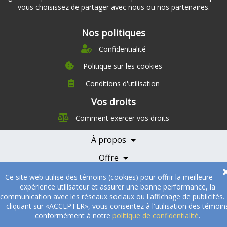
vous choisissez de partager avec nous ou nos partenaires.
Nos politiques
Confidentialité
Politique sur les cookies
Conditions d'utilisation
À propos
Vos droits
Direction
Comment exercer vos droits
Nutrition
Carrières
À propos
Nos partenaires
Témoignages
Offre
Devenir Partenaire
Professionnels de la santé
Partenaires
Ce site web utilise des témoins (cookies) pour offrir la meilleure
expérience utilisateur et assurer une bonne performance, la
© 2005-2026
Sukha Technologies Inc
.
SOS Cuisine
. Tous droits
communication avec les réseaux sociaux ou l'affichage de publicités.
réservés.
cliquant sur «ACCEPTER», vous consentez à l'utilisation des témoin
conformément à notre
politique de confidentialité
.