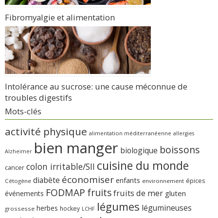
Fibromyalgie et alimentation
Intolérance au sucrose: une cause méconnue de
troubles digestifs
Mots-clés
activité physique
alimentation méditerranéenne
allergies
bien manger
boissons
biologique
Alzheimer
cuisine du monde
colon irritable/SII
cancer
économiser
diabète
enfants
épices
Cétogène
environnement
FODMAP
fruits
fruits de mer
gluten
événements
légumes
légumineuses
herbes
hockey
grossesse
LCHF