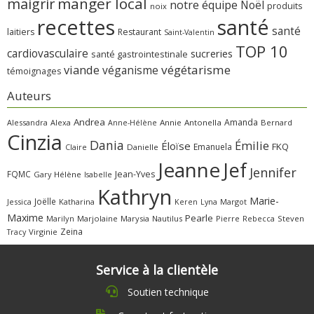
manger local
maigrir
notre équipe
Noël
produits
noix
recettes
santé
santé
laitiers
Restaurant
Saint-Valentin
TOP 10
cardiovasculaire
sucreries
santé gastrointestinale
viande
végétarisme
véganisme
témoignages
Auteurs
Andrea
Amanda
Alessandra
Alexa
Annie
Antonella
Bernard
Anne-Hélène
Cinzia
Dania
Émilie
Éloïse
FKQ
Emanuela
Claire
Danielle
Jeanne
Jef
Jennifer
FQMC
Jean-Yves
Gary
Hélène
Isabelle
Kathryn
Marie-
Joëlle
Jessica
Katharina
Margot
Keren
Lyna
Maxime
Pearle
Marilyn
Marjolaine
Marysia
Nautilus
Pierre
Rebecca
Steven
Zeina
Virginie
Tracy
Service à la clientèle
Soutien technique