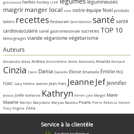
légumes
légumineuses
herbes
hockey
grossesse
LCHF
manger local
maigrir
notre équipe
Noël
produits
noix
recettes
santé
santé
laitiers
Restaurant
Saint-Valentin
TOP 10
cardiovasculaire
sucreries
santé gastrointestinale
viande
végétarisme
véganisme
témoignages
Auteurs
Andrea
Amanda
Alessandra
Alexa
Annie
Antonella
Bernard
Anne-Hélène
Cinzia
Dania
Émilie
Éloïse
FKQ
Emanuela
Claire
Danielle
Jeanne
Jef
Jennifer
FQMC
Jean-Yves
Gary
Hélène
Isabelle
Kathryn
Marie-
Joëlle
Jessica
Katharina
Margot
Keren
Lyna
Maxime
Pearle
Marilyn
Marjolaine
Marysia
Nautilus
Pierre
Rebecca
Steven
Zeina
Virginie
Tracy
Service à la clientèle
Soutien technique