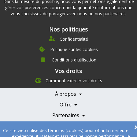
Dans la mesure du possible, nous vous permettons également de
gérer vos préférences concernant la quantité d'informations que
vous choisissez de partager avec nous ou nos partenaires.
Nos politiques
Confidentialité
Politique sur les cookies
Conditions d'utilisation
À propos
Vos droits
Direction
Comment exercer vos droits
Nutrition
Carrières
À propos
Nos partenaires
Témoignages
Offre
Devenir Partenaire
Professionnels de la santé
Partenaires
© 2005-2026
Sukha Technologies Inc
.
SOS Cuisine
. Tous droits
Ce site web utilise des témoins (cookies) pour offrir la meilleure
réservés.
expérience utilisateur et assurer une bonne performance, la