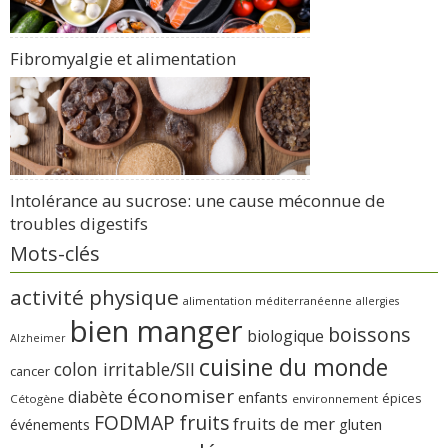
Fibromyalgie et alimentation
Intolérance au sucrose: une cause méconnue de
troubles digestifs
Mots-clés
activité physique
alimentation méditerranéenne
allergies
bien manger
boissons
biologique
Alzheimer
cuisine du monde
colon irritable/SII
cancer
économiser
diabète
enfants
épices
Cétogène
environnement
FODMAP
fruits
fruits de mer
gluten
événements