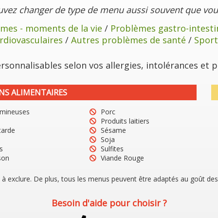
uvez changer de type de menu aussi souvent que vous
mes - moments de la vie
/
Problèmes gastro-intest
rdiovasculaires
/
Autres problèmes de santé
/
Sport
sonnalisables selon vos allergies, intolérances et p
NS ALIMENTAIRES
mineuses
Porc
Produits laitiers
arde
Sésame
Soja
s
Sulfites
son
Viande Rouge
s à exclure. De plus, tous les menus peuvent être adaptés au goût des
Besoin d'aide pour choisir ?