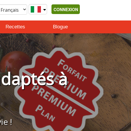
CONNEXION
Recettes
Blogue
adaptés à
ie !