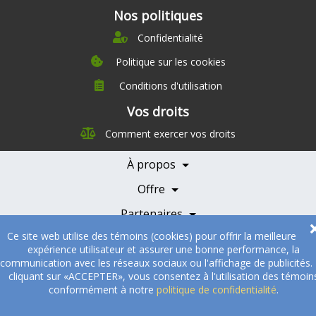
Nos politiques
Confidentialité
Politique sur les cookies
Conditions d'utilisation
À propos
Vos droits
Direction
Comment exercer vos droits
Nutrition
Carrières
À propos
Nos partenaires
Témoignages
Offre
Devenir Partenaire
Professionnels de la santé
Partenaires
Ce site web utilise des témoins (cookies) pour offrir la meilleure
© 2005-2026
Sukha Technologies Inc
.
SOS Cuisine
. Tous droits
expérience utilisateur et assurer une bonne performance, la
réservés.
communication avec les réseaux sociaux ou l'affichage de publicités.
cliquant sur «ACCEPTER», vous consentez à l'utilisation des témoin
conformément à notre
politique de confidentialité
.