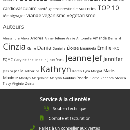
TOP 10
cardiovasculaire
sucreries
santé gastrointestinale
viande
végétarisme
véganisme
témoignages
Auteurs
Andrea
Amanda
Alessandra
Alexa
Annie
Antonella
Bernard
Anne-Hélène
Cinzia
Dania
Émilie
Éloïse
FKQ
Emanuela
Claire
Danielle
Jeanne
Jef
Jennifer
FQMC
Jean-Yves
Gary
Hélène
Isabelle
Kathryn
Marie-
Joëlle
Jessica
Katharina
Margot
Keren
Lyna
Maxime
Pearle
Marilyn
Marjolaine
Marysia
Nautilus
Pierre
Rebecca
Steven
Zeina
Virginie
Tracy
Service à la clientèle
Soutien technique
Compte et facturation
Parlez à un conseiller aux ventes