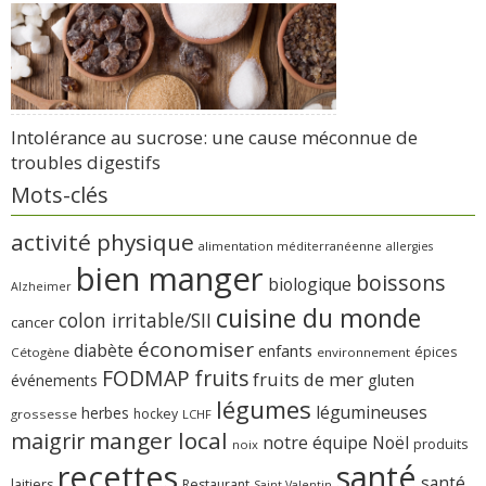
Intolérance au sucrose: une cause méconnue de
troubles digestifs
Mots-clés
activité physique
alimentation méditerranéenne
allergies
bien manger
boissons
biologique
Alzheimer
cuisine du monde
colon irritable/SII
cancer
économiser
diabète
enfants
épices
Cétogène
environnement
FODMAP
fruits
fruits de mer
gluten
événements
légumes
légumineuses
herbes
hockey
grossesse
LCHF
manger local
maigrir
notre équipe
Noël
produits
noix
recettes
santé
santé
laitiers
Restaurant
Saint-Valentin