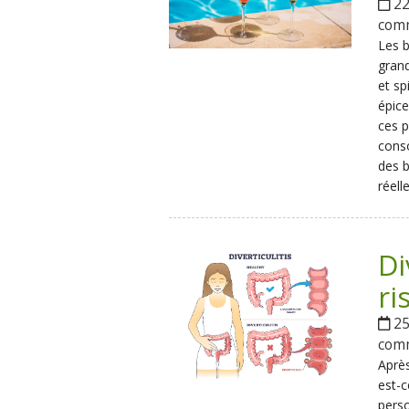
22
com
Les b
grand
et sp
épice
ces p
conso
des b
réell
Di
ri
25
com
Après
est-c
perso