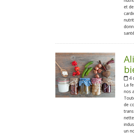
nutri
et de
cardi
nutri
donné
santé
Al
bi
4 
La fe
nos a
Toute
de co
tran
nett
indus
un no