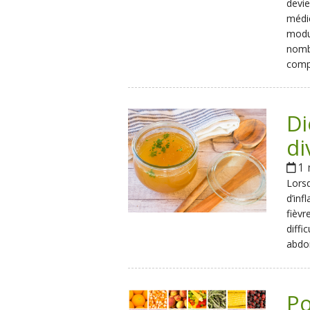
devie
médic
modul
nomb
compl
Di
di
1 
Lorsq
d’inf
fièvr
diffi
abdo
Po