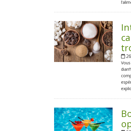
l’ali
In
c
tr
26 
Vous 
diarr
comp
espér
expli
Bo
op