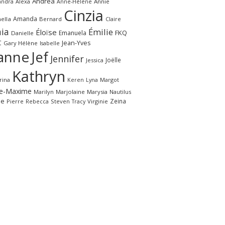
Andrea
andra
Alexa
Annie
Anne-Hélène
Cinzia
Amanda
ella
Bernard
Claire
ia
Émilie
Éloïse
FKQ
Emanuela
Danielle
C
Jean-Yves
Gary
Hélène
Isabelle
anne
Jef
Jennifer
Joëlle
Jessica
Kathryn
rina
Margot
Keren
Lyna
e-Maxime
Marilyn
Marjolaine
Marysia
Nautilus
le
Zeina
Pierre
Rebecca
Steven
Virginie
Tracy