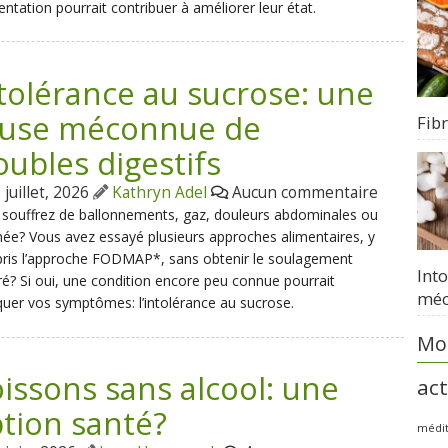
mentation pourrait contribuer à améliorer leur état.
tolérance au sucrose: une
ause méconnue de
Fib
oubles digestifs
juillet, 2026
Kathryn Adel
Aucun commentaire
souffrez de ballonnements, gaz, douleurs abdominales ou
hée? Vous avez essayé plusieurs approches alimentaires, y
ris l’approche FODMAP*, sans obtenir le soulagement
Int
é? Si oui, une condition encore peu connue pourrait
méc
quer vos symptômes: l’intolérance au sucrose.
Mot
issons sans alcool: une
act
tion santé?
médi