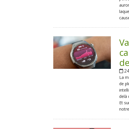
auron
laque
cause
Va
ca
de
24
La me
de pl
intel
delà 
Et su
notre