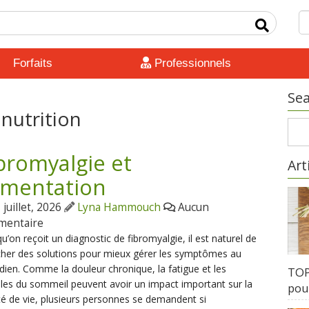
Forfaits
Professionnels
Sea
 nutrition
bromyalgie et
Art
imentation
juillet, 2026
Lyna Hammouch
Aucun
mentaire
u’on reçoit un diagnostic de fibromyalgie, il est naturel de
her des solutions pour mieux gérer les symptômes au
dien. Comme la douleur chronique, la fatigue et les
TOP 
les du sommeil peuvent avoir un impact important sur la
pour
té de vie, plusieurs personnes se demandent si