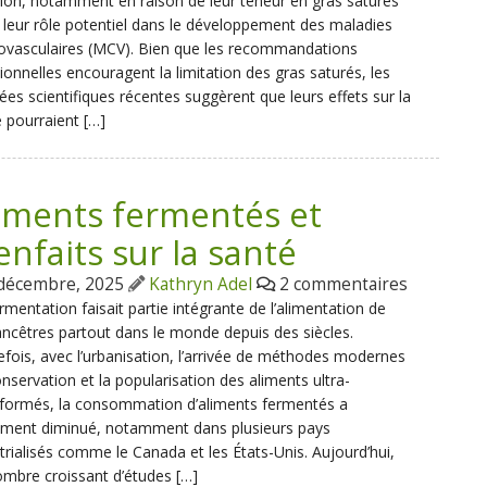
tion, notamment en raison de leur teneur en gras saturés
 leur rôle potentiel dans le développement des maladies
ovasculaires (MCV). Bien que les recommandations
tionnelles encouragent la limitation des gras saturés, les
es scientifiques récentes suggèrent que leurs effets sur la
 pourraient […]
iments fermentés et
enfaits sur la santé
décembre, 2025
Kathryn Adel
2 commentaires
rmentation faisait partie intégrante de l’alimentation de
ncêtres partout dans le monde depuis des siècles.
fois, avec l’urbanisation, l’arrivée de méthodes modernes
nservation et la popularisation des aliments ultra-
sformés, la consommation d’aliments fermentés a
ement diminué, notamment dans plusieurs pays
trialisés comme le Canada et les États-Unis. Aujourd’hui,
mbre croissant d’études […]