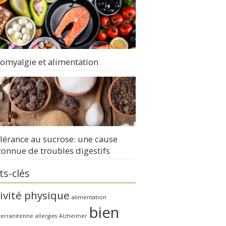
romyalgie et alimentation
olérance au sucrose: une cause
onnue de troubles digestifs
s-clés
ivité physique
alimentation
bien
terranéenne
allergies
Alzheimer