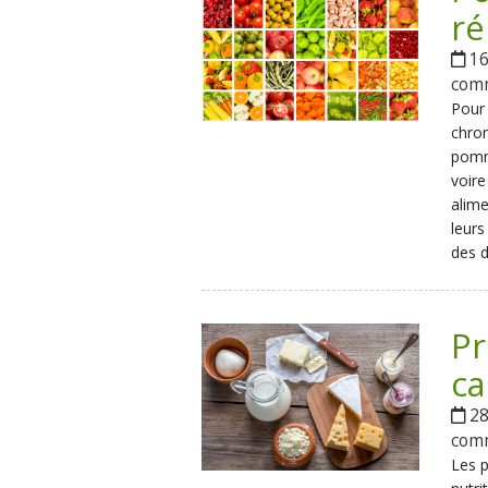
ré
16
com
Pour 
chron
pomm
voire
alime
leurs
des d
Pr
ca
28
com
Les p