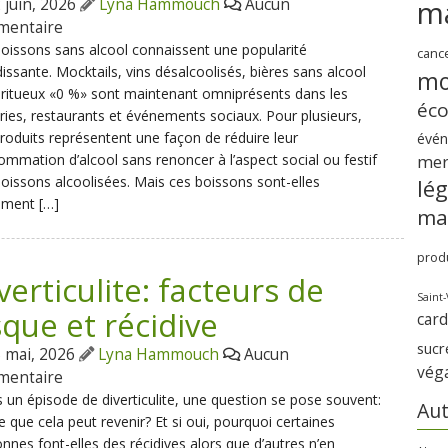
m
 juin, 2026
Lyna Hammouch
Aucun
mentaire
oissons sans alcool connaissent une popularité
canc
issante. Mocktails, vins désalcoolisés, bières sans alcool
mo
iritueux «0 %» sont maintenant omniprésents dans les
éc
ries, restaurants et événements sociaux. Pour plusieurs,
roduits représentent une façon de réduire leur
évé
me
mmation d’alcool sans renoncer à l’aspect social ou festif
oissons alcoolisées. Mais ces boissons sont-elles
lé
ement […]
ma
produ
verticulite: facteurs de
Saint-
sque et récidive
card
sucr
 mai, 2026
Lyna Hammouch
Aucun
vég
mentaire
 un épisode de diverticulite, une question se pose souvent:
Aut
e que cela peut revenir? Et si oui, pourquoi certaines
nnes font-elles des récidives alors que d’autres n’en