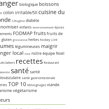
anger
boissons
biologique
cuisine du
colon irritable/SII
er
nde
diabète
Cétogène
onomiser
enfants
épices
environnement
FODMAP
fruits
fruits de
nements
r
gluten
herbes
hockey
grossesse
LCHF
gumes
maigrir
légumineuses
nger local
notre équipe
Noël
noix
recettes
its laitiers
Restaurant
santé
santé
Valentin
iovasculaire
santé gastrointestinale
TOP 10
viande
eries
témoignages
végétarisme
anisme
eurs