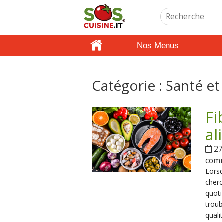
Nos Menus
Catégorie :
Santé et
Fi
al
27 
com
Lorsq
cherc
quoti
troub
quali