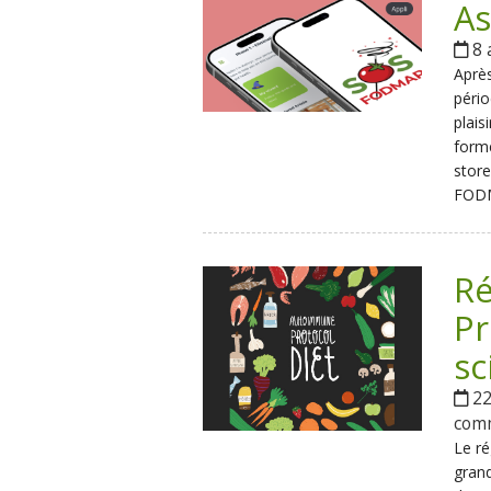
As
8 
Aprè
pério
plai
forme
store
FODM
R
Pr
sc
22
com
Le ré
gran