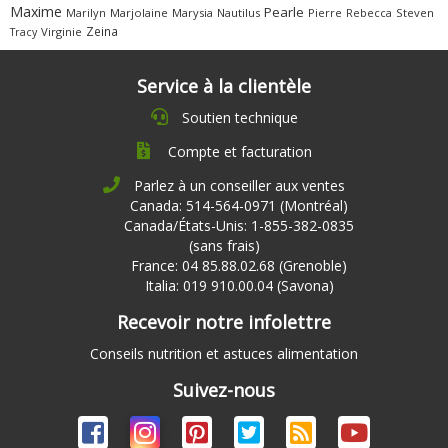
Maxime
Pearle
Marilyn
Marjolaine
Marysia
Nautilus
Pierre
Rebecca
Steven
Zeina
Virginie
Tracy
Service à la clientèle
Soutien technique
Compte et facturation
Parlez à un conseiller aux ventes
Canada: 514-564-0971 (Montréal)
Canada/États-Unis: 1-855-382-0835
(sans frais)
France: 04 85.88.02.68 (Grenoble)
Italia: 019 910.00.04 (Savona)
Recevoir notre infolettre
Conseils nutrition et astuces alimentation
Suivez-nous