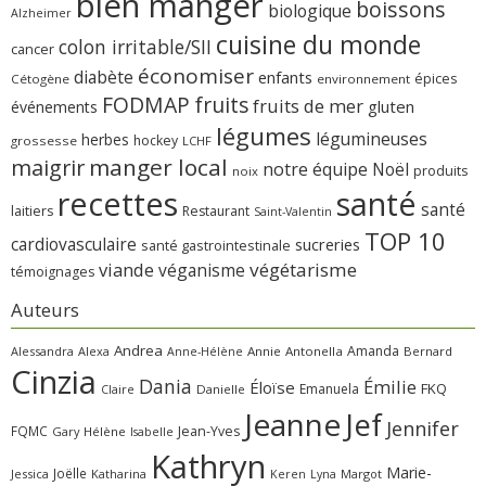
bien manger
boissons
biologique
Alzheimer
cuisine du monde
colon irritable/SII
cancer
économiser
diabète
enfants
épices
Cétogène
environnement
FODMAP
fruits
fruits de mer
gluten
événements
légumes
légumineuses
herbes
hockey
grossesse
LCHF
manger local
maigrir
notre équipe
Noël
produits
noix
recettes
santé
santé
laitiers
Restaurant
Saint-Valentin
TOP 10
cardiovasculaire
sucreries
santé gastrointestinale
viande
végétarisme
véganisme
témoignages
Auteurs
Andrea
Amanda
Alessandra
Alexa
Annie
Antonella
Bernard
Anne-Hélène
Cinzia
Dania
Émilie
Éloïse
FKQ
Emanuela
Claire
Danielle
Jeanne
Jef
Jennifer
FQMC
Jean-Yves
Gary
Hélène
Isabelle
Kathryn
Marie-
Joëlle
Jessica
Katharina
Margot
Keren
Lyna