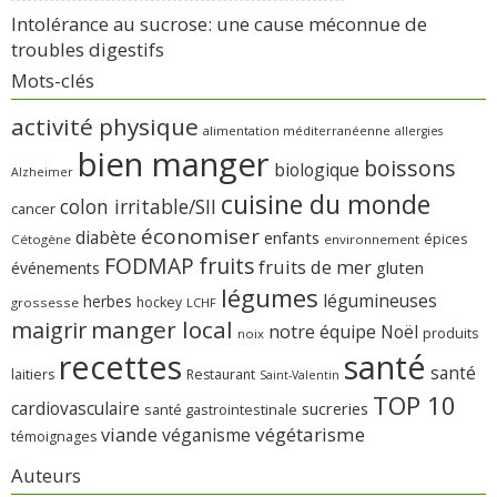
Intolérance au sucrose: une cause méconnue de
troubles digestifs
Mots-clés
activité physique
alimentation méditerranéenne
allergies
bien manger
boissons
biologique
Alzheimer
cuisine du monde
colon irritable/SII
cancer
économiser
diabète
enfants
épices
Cétogène
environnement
FODMAP
fruits
fruits de mer
gluten
événements
légumes
légumineuses
herbes
hockey
grossesse
LCHF
manger local
maigrir
notre équipe
Noël
produits
noix
recettes
santé
santé
laitiers
Restaurant
Saint-Valentin
TOP 10
cardiovasculaire
sucreries
santé gastrointestinale
viande
végétarisme
véganisme
témoignages
Auteurs