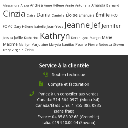
Andrea
Amanda
Alessandra
Alexa
Annie
Antonella
Bernard
Anne-Hélène
Cinzia
Dania
Émilie
Éloïse
FKQ
Emanuela
Claire
Danielle
Jeanne
Jef
Jennifer
FQMC
Jean-Yves
Gary
Hélène
Isabelle
Kathryn
Marie-
Joëlle
Jessica
Katharina
Margot
Keren
Lyna
Maxime
Pearle
Marilyn
Marjolaine
Marysia
Nautilus
Pierre
Rebecca
Steven
Zeina
Virginie
Tracy
Service à la clientèle
Soutien technique
Compte et facturation
Parlez à un conseiller aux ventes
Canada: 514-564-0971 (Montréal)
Canada/États-Unis: 1-855-382-0835
(sans frais)
France: 04 85.88.02.68 (Grenoble)
Italia: 019 910.00.04 (Savona)