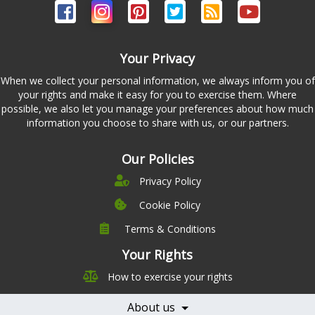
Your Privacy
When we collect your personal information, we always inform you of
your rights and make it easy for you to exercise them. Where
possible, we also let you manage your preferences about how much
information you choose to share with us, or our partners.
Our Policies
Privacy Policy
Cookie Policy
Terms & Conditions
Company
Leadership
Your Rights
Nutrition
Pricing
How to exercise your rights
Careers
Features
Contact Us
About us
Testimonials