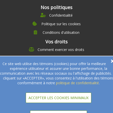
Nos politiques
Confidentialité
Politique sur les cookies
Conditions d'utilisation
À propos
Vos droits
Direction
Comment exercer vos droits
Nutrition
Carrières
À propos
Ce site web utilise des témoins (cookies) pour offrir la meilleure
Nos partenaires
Témoignages
expérience utilisateur et assurer une bonne performance, la
Offre
Devenir Partenaire
communication avec les réseaux sociaux ou l'affichage de publicités.
Professionnels de la santé
Partenaires
cliquant sur «ACCEPTER», vous consentez à l'utilisation des témoin
conformément à notre
politique de confidentialité
.
© 2005-2026
Sukha Technologies Inc
.
SOS Cuisine
. Tous droits
réservés.
ACCEPTER LES COOKIES MINIMAUX