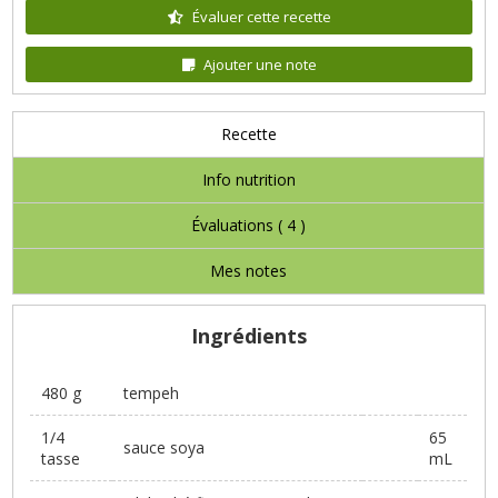
Évaluer cette recette
Ajouter une note
Recette
Info nutrition
Évaluations (
4
)
Mes notes
Ingrédients
480 g
tempeh
1/4
65
sauce soya
tasse
mL