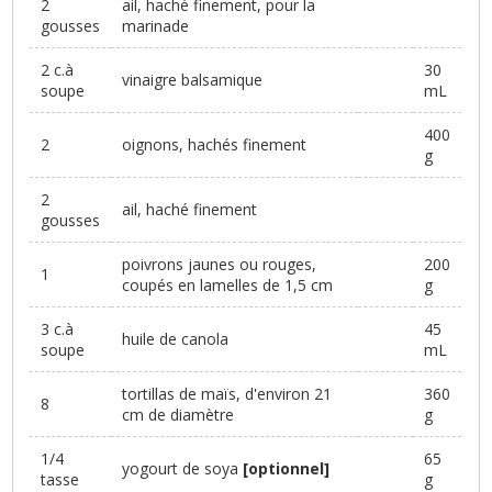
2
ail, haché finement, pour la
gousses
marinade
2 c.à
30
vinaigre balsamique
soupe
mL
400
2
oignons, hachés finement
g
2
ail, haché finement
gousses
poivrons jaunes ou rouges,
200
1
coupés en lamelles de 1,5 cm
g
3 c.à
45
huile de canola
soupe
mL
tortillas de maïs, d'environ 21
360
8
cm de diamètre
g
1/4
65
yogourt de soya
[optionnel]
tasse
g