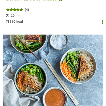
(4)
30 min
610 kcal