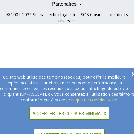
Professionnels de la santé
Partenaires
© 2005-2026
Sukha Technologies Inc
.
SOS Cuisine
. Tous droits
réservés.
Ce site web utilise des témoins (cookies) pour offrir la meilleure
expérience utilisateur et assurer une bonne performance, la
communication avec les réseaux sociaux ou l'affichage de publicités.
cliquant sur «ACCEPTER», vous consentez à l'utilisation des témoin
conformément à notre
politique de confidentialité
.
ACCEPTER LES COOKIES MINIMAUX