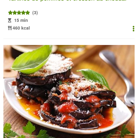
(3)
15 min
460 kcal