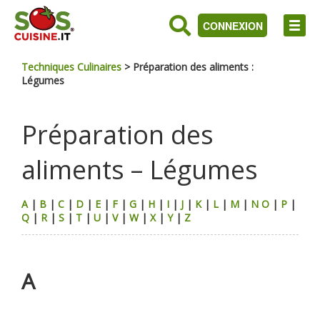
CONNEXION
Techniques Culinaires
>
Préparation des aliments :
Légumes
Préparation des
aliments – Légumes
A
|
B
|
C
|
D
|
E
|
F
|
G
|
H
|
I
|
J
|
K
|
L
|
M
|
N
O
|
P
|
Q
|
R
|
S
|
T
|
U
|
V
|
W
|
X
|
Y
|
Z
A