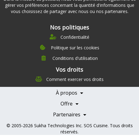
gérer vos préférences concernant la quantité d'informations que
vous choisissez de partager avec nous ou nos partenaires.
Nos politiques
Confidentialité
Politique sur les cookies
Conditions d'utilisation
À propos
Vos droits
Direction
Comment exercer vos droits
Nutrition
Carrières
À propos
Nos partenaires
Témoignages
Offre
Devenir Partenaire
Professionnels de la santé
Partenaires
© 2005-2026
Sukha Technologies Inc
.
SOS Cuisine
. Tous droits
réservés.