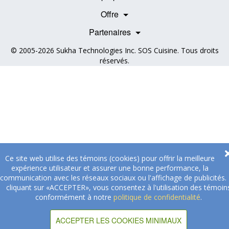
Nos partenaires
Témoignages
Offre
Devenir Partenaire
Professionnels de la santé
Partenaires
© 2005-2026
Sukha Technologies Inc
.
SOS Cuisine
. Tous droits
réservés.
Ce site web utilise des témoins (cookies) pour offrir la meilleure
expérience utilisateur et assurer une bonne performance, la
communication avec les réseaux sociaux ou l'affichage de publicités.
cliquant sur «ACCEPTER», vous consentez à l'utilisation des témoin
conformément à notre
politique de confidentialité
.
ACCEPTER LES COOKIES MINIMAUX