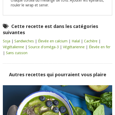
chaque tortilla du mélange de tofu. Ajouter les épinards,
rouler le wrap et servir.
Cette recette est dans les catégories
suivantes
Soja
|
Sandwiches
|
Élevée en calcium
|
Halal
|
Cachère
|
Végétalienne
|
Source d'oméga-3
|
Végétarienne
|
Élevée en fer
|
Sans cuisson
Autres recettes qui pourraient vous plaire