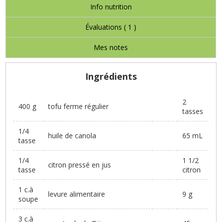
Info nutrition
Évaluations (
1
)
Mes notes
Ingrédients
2
400 g
tofu ferme régulier
tasses
1/4
huile de canola
65 mL
tasse
1/4
1 1/2
citron pressé en jus
tasse
citron
1 c.à
levure alimentaire
9 g
soupe
3 c.à