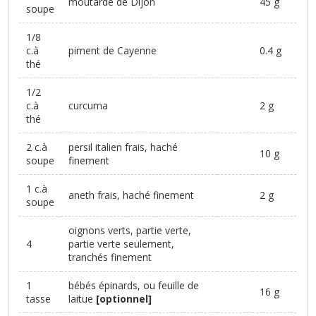
moutarde de Dijon
45 g
soupe
1/8
c.à
piment de Cayenne
0.4 g
thé
1/2
c.à
curcuma
2 g
thé
2 c.à
persil italien frais, haché
10 g
soupe
finement
1 c.à
aneth frais, haché finement
2 g
soupe
oignons verts, partie verte,
4
partie verte seulement,
tranchés finement
1
bébés épinards, ou feuille de
16 g
tasse
laitue
[optionnel]