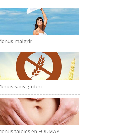
enus maigrir
enus sans gluten
enus faibles en FODMAP