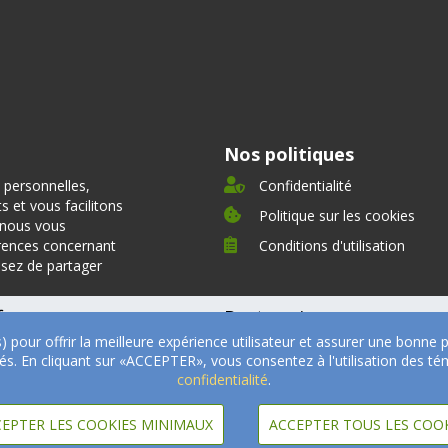
Nos politiques
 personnelles,
Confidentialité
 et vous facilitons
Politique sur les cookies
, nous vous
rences concernant
Conditions d'utilisation
ssez de partager
fre
Partenaires
s) pour offrir la meilleure expérience utilisateur et assurer une bonn
oignages
Nos partenaires
ités. En cliquant sur «ACCEPTER», vous consentez à l'utilisation des
Devenir Partenaire
confidentialité
.
Professionnels de la santé
EPTER LES COOKIES MINIMAUX
ACCEPTER TOUS LES COO