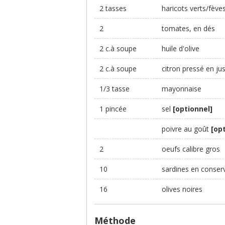
2 tasses
haricots verts/fève
2
tomates, en dés
2 c.à soupe
huile d'olive
2 c.à soupe
citron pressé en ju
1/3 tasse
mayonnaise
1 pincée
sel
[optionnel]
poivre au goût
[op
2
oeufs calibre gros
10
sardines en conser
16
olives noires
Méthode