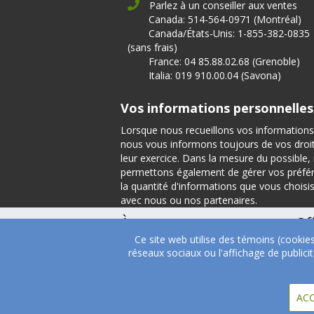
Parlez à un conseiller aux ventes
Canada: 514-564-0971 (Montréal)
Canada/États-Unis: 1-855-382-0835
(sans frais)
France: 04 85.88.02.68 (Grenoble)
Italia: 019 910.00.04 (Savona)
Vos informations personnelles
Lorsque nous recueillons vos informations
nous vous informons toujours de vos droits
leur exercice. Dans la mesure du possible
permettons également de gérer vos préfé
la quantité d'informations que vous choisi
avec nous ou nos partenaires.
À propos
Of
Ce site web utilise des témoins (cookie
À propos
Tém
réseaux sociaux ou l'affichage de public
Direction
Nutrition
ACC
Carrières