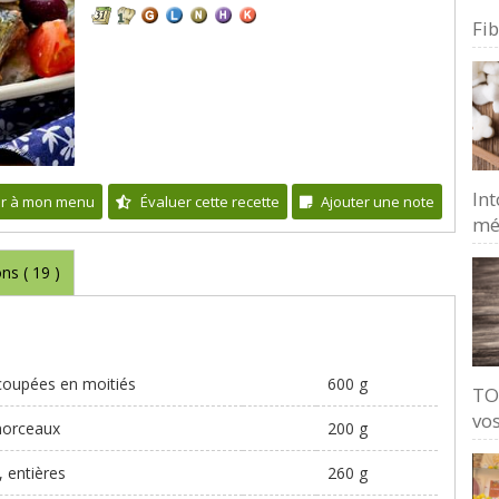
Fi
Int
er à mon menu
Évaluer cette recette
Ajouter une note
mé
ons (
19
)
coupées en moitiés
600 g
TO
vos
morceaux
200 g
, entières
260 g