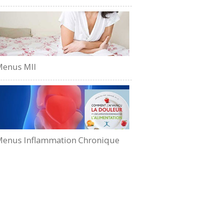
Menus MII
enus Inflammation Chronique