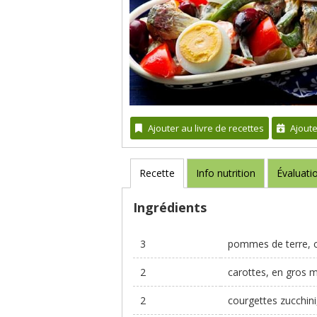
Ajouter au livre de recettes
Ajout
Recette
Info nutrition
Évaluati
Ingrédients
3
pommes de terre, 
2
carottes, en gros 
2
courgettes zucchini