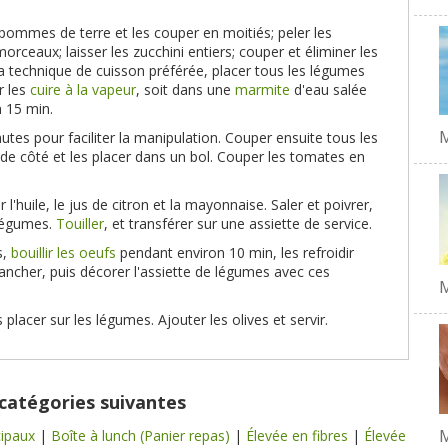
s pommes de terre et les couper en moitiés; peler les
orceaux; laisser les zucchini entiers; couper et éliminer les
la technique de cuisson préférée, placer tous les légumes
r les
cuire à la vapeur
, soit dans une
marmite
d'eau salée
 15 min.
M
nutes pour faciliter la manipulation. Couper ensuite tous les
de côté et les placer dans un bol. Couper les tomates en
l'huile, le jus de citron et la mayonnaise. Saler et poivrer,
 légumes.
Touiller
, et transférer sur une assiette de service.
s,
bouillir les oeufs
pendant environ 10 min, les refroidir
trancher, puis décorer l'assiette de légumes avec ces
M
 placer sur les légumes. Ajouter les olives et servir.
 catégories suivantes
M
cipaux
|
Boîte à lunch (Panier repas)
|
Élevée en fibres
|
Élevée