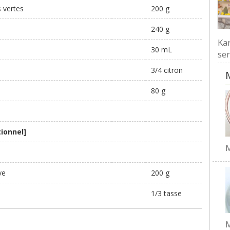
s vertes
200 g
240 g
Kar
30 mL
ser
s
3/4 citron
80 g
tionnel]
M
ve
200 g
1/3 tasse
M