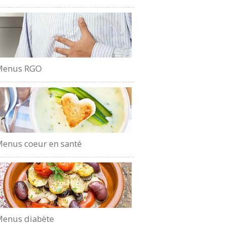
Menus RGO
enus coeur en santé
enus diabète