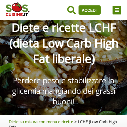
ACCEDI
Diete e ricette LCHF
(dieta Low Carb High
Fat liberale)
Perdere peso e stabilizzare la
glicemia mangiando dei grassi
buoni!
Diete su misura con menu e ricette
>
LCHF (Low Carb High