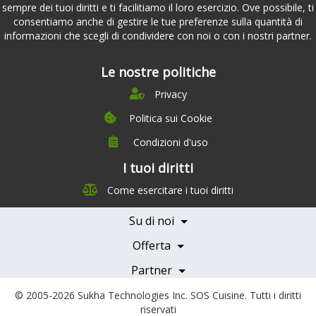
sempre dei tuoi diritti e ti facilitiamo il loro esercizio. Ove possibile, ti
consentiamo anche di gestire le tue preferenze sulla quantità di
informazioni che scegli di condividere con noi o con i nostri partner.
Le nostre politiche
Privacy
Politica sui Cookie
Condizioni d'uso
I tuoi diritti
Chi siamo
Come esercitare i tuoi diritti
Management Team
Team Nutrizione
Su di noi
Testimonials
Partner
Servizi e Tariffe
Offerta
Medici e Professionisti
Becoming a Partner
Partner
© 2005-2026
Sukha Technologies Inc
.
SOS Cuisine
. Tutti i diritti
riservati