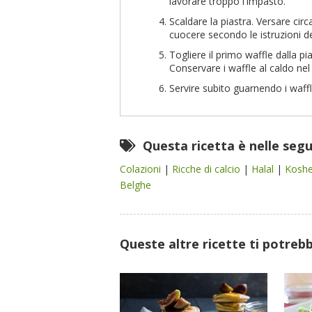
lavorare troppo l'impasto.
Scaldare la piastra. Versare cir
cuocere secondo le istruzioni d
Togliere il primo waffle dalla pi
Conservare i waffle al caldo nel
Servire subito guarnendo i waffle
Questa ricetta è nelle seg
Colazioni
|
Ricche di calcio
|
Halal
|
Kosh
Belghe
Queste altre ricette ti potreb