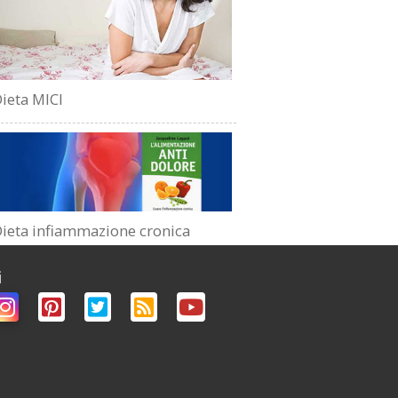
ieta MICI
ieta infiammazione cronica
i