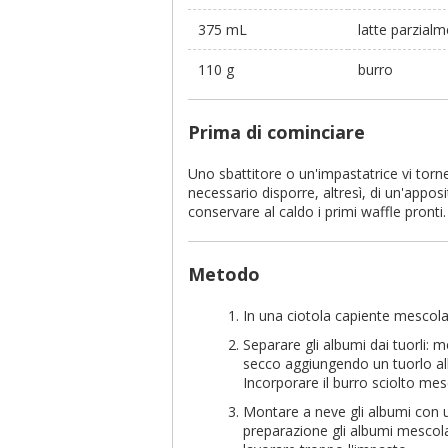
375 mL
latte parzial
110 g
burro
Prima di cominciare
Uno sbattitore o un'impastatrice vi torne
necessario disporre, altresì, di un'appos
conservare al caldo i primi waffle pronti.
Metodo
In una ciotola capiente mescolare 
Separare gli albumi dai tuorli: m
secco aggiungendo un tuorlo all
Incorporare il burro sciolto me
Montare a neve gli albumi con u
preparazione gli albumi mesco