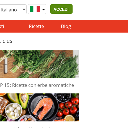
ACCEDI
ti
Ricette
Blog
ticles
P 15: Ricette con erbe aromatiche