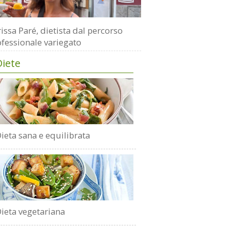
issa Paré, dietista dal percorso
fessionale variegato
Diete
ieta sana e equilibrata
ieta vegetariana