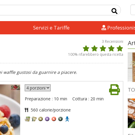
Servizi e Tariffe
Professionis
3
Recensioni
Ar
100
% rifarebbero questa ricetta
i waffle gustosi da guarnire a piacere.
TO
Preparazione : 10 min
Cottura : 20 min
560 calorie/porzione