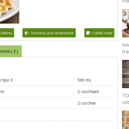
Fi
io Menu
Scrivere una recensione
+ delle note
Int
tra
sioni (
3
)
o tipo 0
500 mL
ere
2 cucchiaini
TOP
cot
2 cucchiai