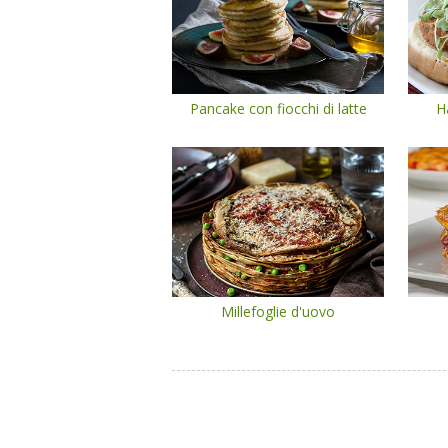
Pancake con fiocchi di latte
H
Millefoglie d'uovo