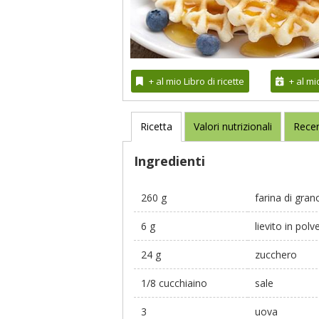
+ al mio Libro di ricette
+ al m
Ricetta
Valori nutrizionali
Recen
Ingredienti
260 g
farina di gran
6 g
lievito in polv
24 g
zucchero
1/8 cucchiaino
sale
3
uova