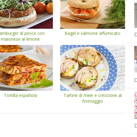
amburger di pesce con
Bagel e salmone affumicato
D
maionese al limone
D
Tortilla española
Tartine di mele e crescione al
formaggio
D