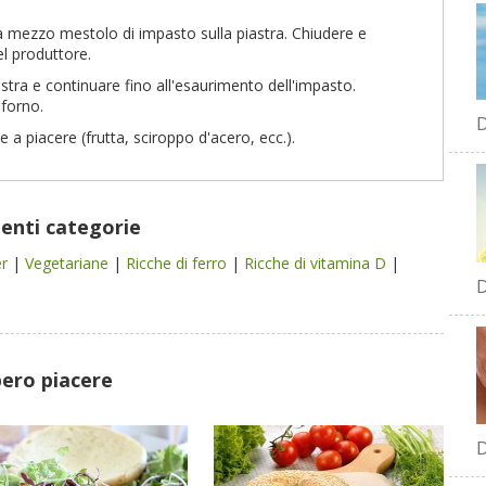
ca mezzo mestolo di impasto sulla piastra. Chiudere e
el produttore.
astra e continuare fino all'esaurimento dell'impasto.
 forno.
D
 a piacere (frutta, sciroppo d'acero, ecc.).
uenti categorie
er
|
Vegetariane
|
Ricche di ferro
|
Ricche di vitamina D
|
D
bero piacere
D