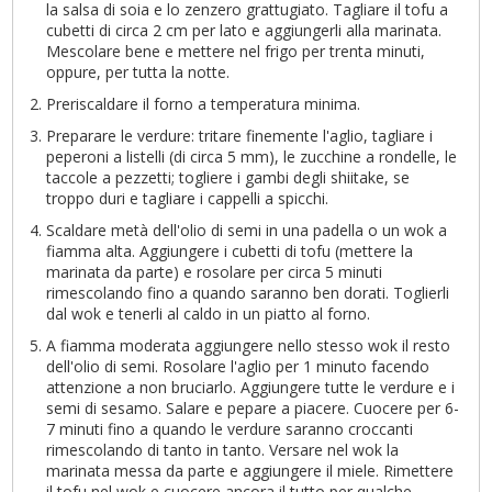
la salsa di soia e lo zenzero grattugiato. Tagliare il tofu a
cubetti di circa 2 cm per lato e aggiungerli alla marinata.
Mescolare bene e mettere nel frigo per trenta minuti,
oppure, per tutta la notte.
Preriscaldare il forno a temperatura minima.
Preparare le verdure: tritare finemente l'aglio, tagliare i
peperoni a listelli (di circa 5 mm), le zucchine a rondelle, le
taccole a pezzetti; togliere i gambi degli shiitake, se
troppo duri e tagliare i cappelli a spicchi.
Scaldare metà dell'olio di semi in una padella o un wok a
fiamma alta. Aggiungere i cubetti di tofu (mettere la
marinata da parte) e rosolare per circa 5 minuti
rimescolando fino a quando saranno ben dorati. Toglierli
dal wok e tenerli al caldo in un piatto al forno.
A fiamma moderata aggiungere nello stesso wok il resto
dell'olio di semi. Rosolare l'aglio per 1 minuto facendo
attenzione a non bruciarlo. Aggiungere tutte le verdure e i
semi di sesamo. Salare e pepare a piacere. Cuocere per 6-
7 minuti fino a quando le verdure saranno croccanti
rimescolando di tanto in tanto. Versare nel wok la
marinata messa da parte e aggiungere il miele. Rimettere
il tofu nel wok e cuocere ancora il tutto per qualche