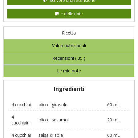
Scrivere una recensione
+ delle note
Ricetta
Valori nutrizionali
Recensioni (
35
)
Le mie note
Ingredienti
4 cucchiai
olio di girasole
60 mL
4
olio di sesamo
20 mL
cucchiaini
4 cucchiai
salsa di soia
60 mL