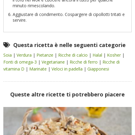
minuto rimescolando.
Aggiustare di condimento. Cospargere di cipollotti tritati e
servire.
Questa ricetta è nelle seguenti categorie
Soia
|
Verdura
|
Pietanze
|
Ricche di calcio
|
Halal
|
Kosher
|
Fonti di omega-3
|
Vegetariane
|
Ricche di ferro
|
Ricche di
vitamina D
|
Marinate
|
Veloci in padella
|
Giapponesi
Queste altre ricette ti potrebbero piacere