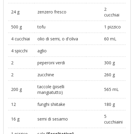
2
24 g
zenzero fresco
cucchiai
500 g
tofu
1 pizzico
4 cucchiai
olio di semi, o d'oliva
60 mL
4 spicchi
aglio
2
peperoni verdi
300 g
2
zucchine
260 g
taccole (piselli
200 g
565 mL
mangiatutto)
12
funghi shiitake
180 g
5
16 g
semi di sesamo
cucchiaini
1 pizzico
sale
[facoltativo]