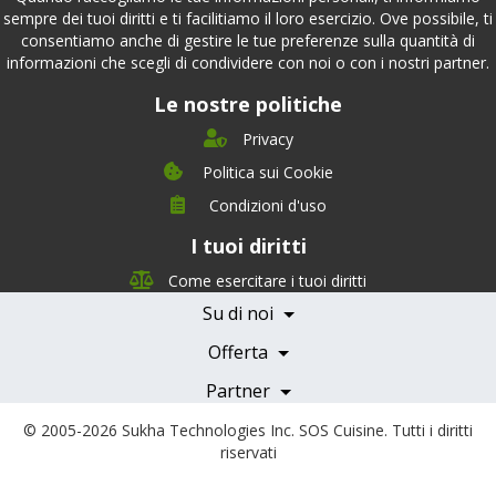
sempre dei tuoi diritti e ti facilitiamo il loro esercizio. Ove possibile, ti
consentiamo anche di gestire le tue preferenze sulla quantità di
informazioni che scegli di condividere con noi o con i nostri partner.
Le nostre politiche
Privacy
Politica sui Cookie
Condizioni d'uso
I tuoi diritti
Chi siamo
Management Team
Come esercitare i tuoi diritti
Team Nutrizione
Su di noi
Testimonials
Partner
Servizi e Tariffe
Offerta
Medici e Professionisti
Becoming a Partner
Partner
© 2005-2026
Sukha Technologies Inc
.
SOS Cuisine
. Tutti i diritti
riservati