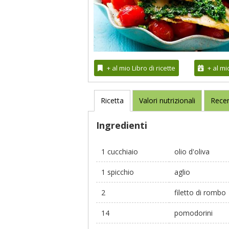
+ al mio Libro di ricette
+ al m
Ricetta
Valori nutrizionali
Recen
Ingredienti
1 cucchiaio
olio d'oliva
1 spicchio
aglio
2
filetto di rombo
14
pomodorini