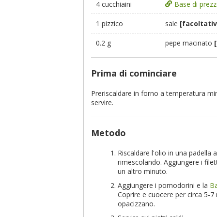
4 cucchiaini
Base di prezz
1 pizzico
sale
[facoltativ
0.2 g
pepe macinato
Prima di cominciare
Preriscaldare in forno a temperatura min
servire.
Metodo
Riscaldare l'olio in una padella
rimescolando. Aggiungere i filett
un altro minuto.
Aggiungere i pomodorini e la
Ba
Coprire e cuocere per circa 5-7 
opacizzano.