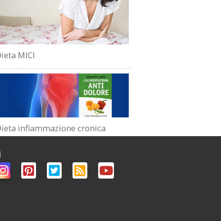
ieta MICI
ieta infiammazione cronica
i