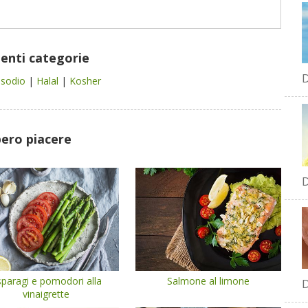
uenti categorie
D
 sodio
|
Halal
|
Kosher
bero piacere
D
paragi e pomodori alla
Salmone al limone
D
vinaigrette