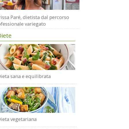
issa Paré, dietista dal percorso
fessionale variegato
Diete
ieta sana e equilibrata
ieta vegetariana