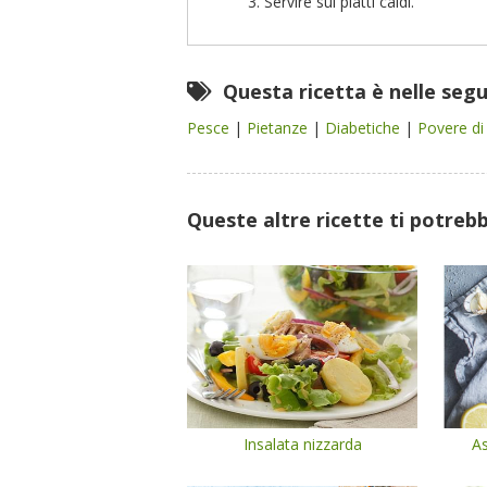
Servire sui piatti caldi.
Questa ricetta è nelle seg
Pesce
|
Pietanze
|
Diabetiche
|
Povere di
Queste altre ricette ti potreb
Insalata nizzarda
As