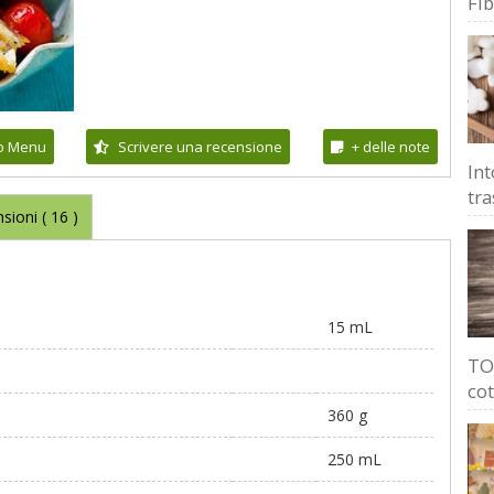
Fi
io Menu
Scrivere una recensione
+ delle note
Int
tra
sioni (
16
)
15 mL
TOP
cot
360 g
250 mL