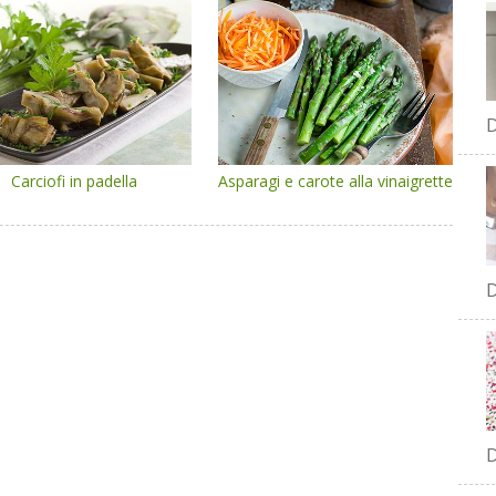
D
Carciofi in padella
Asparagi e carote alla vinaigrette
D
D