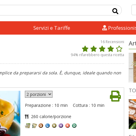
Servizi e Tariffe
Professionis
16
Recensioni
Ar
94
% rifarebbero questa ricetta
emplice da prepararsi da sola. È, dunque, ideale quando non
TO
Preparazione : 10 min
Cottura : 10 min
260 calorie/porzione