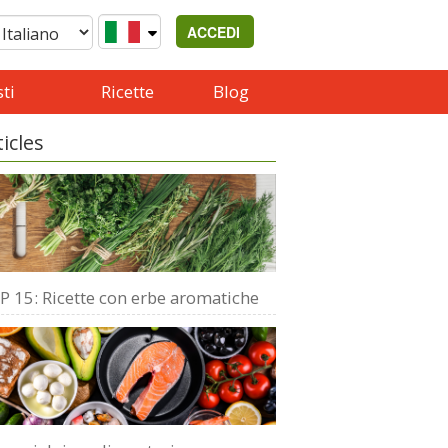
ACCEDI
ti
Ricette
Blog
ticles
P 15: Ricette con erbe aromatiche