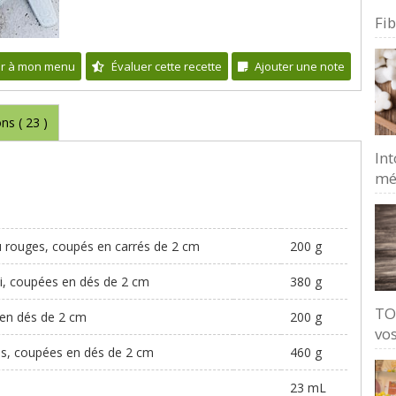
Fi
er à mon menu
Évaluer cette recette
Ajouter une note
ons (
23
)
Int
mé
u rouges, coupés en carrés de 2 cm
200 g
i, coupées en dés de 2 cm
380 g
TO
 en dés de 2 cm
200 g
vos
es, coupées en dés de 2 cm
460 g
23 mL