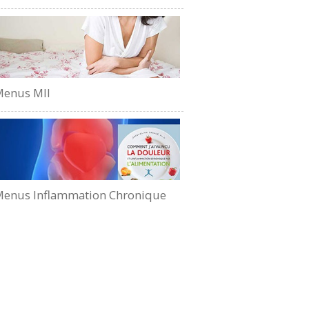
Menus MII
enus Inflammation Chronique