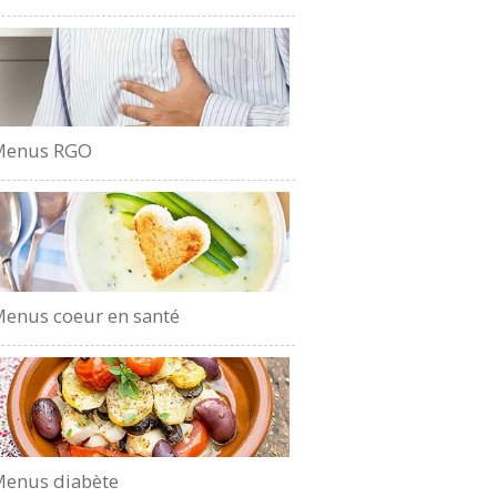
Menus RGO
enus coeur en santé
enus diabète