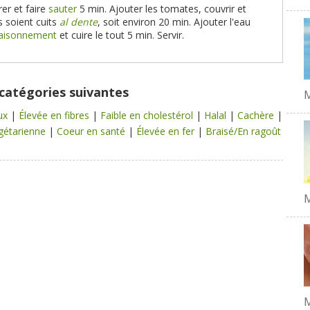
rer et faire
sauter
5 min. Ajouter les tomates, couvrir et
s soient cuits
al dente
, soit environ 20 min. Ajouter l'eau
ssaisonnement
et cuire le tout 5 min. Servir.
 catégories suivantes
M
aux
|
Élevée en fibres
|
Faible en cholestérol
|
Halal
|
Cachère
|
gétarienne
|
Coeur en santé
|
Élevée en fer
|
Braisé/En ragoût
M
M