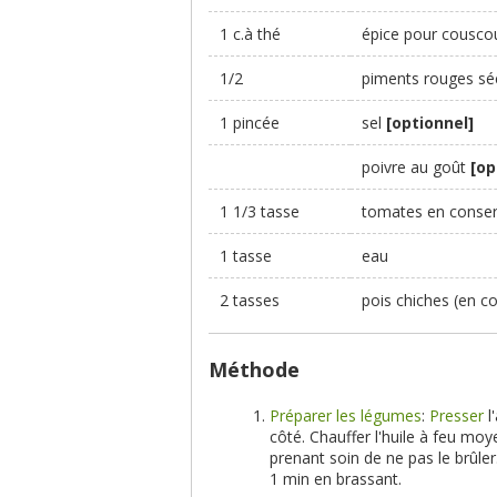
1 c.à thé
épice pour couscou
1/2
piments rouges sé
1 pincée
sel
[optionnel]
poivre au goût
[op
1 1/3 tasse
tomates en conser
1 tasse
eau
2 tasses
pois chiches (en c
Méthode
Préparer les légumes
:
Presser
l
côté. Chauffer l'huile à feu mo
prenant soin de ne pas le brûler
1 min en brassant.