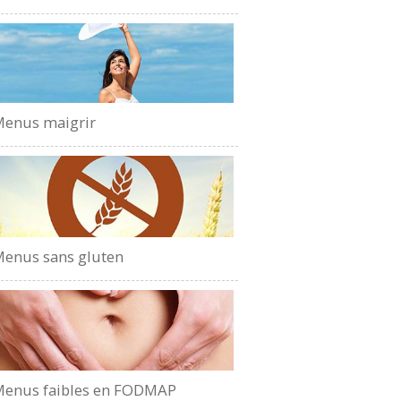
enus maigrir
enus sans gluten
enus faibles en FODMAP