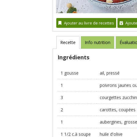
Ajouter au livre de recettes
Ajout
Recette
Info nutrition
Évaluati
Ingrédients
1 gousse
ail, pressé
1
poivrons jaunes o
3
courgettes zucchin
2
carottes, coupées
1
aubergines, gross
1 1/2 c.à soupe
huile d'olive