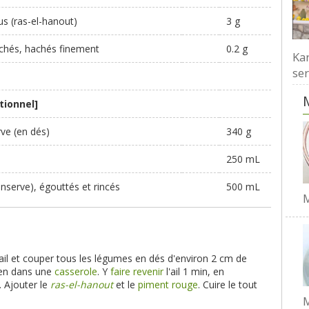
s (ras-el-hanout)
3 g
chés, hachés finement
0.2 g
Kar
ser
tionnel]
ve (en dés)
340 g
250 mL
onserve), égouttés et rincés
500 mL
M
'ail et couper tous les légumes en dés d'environ 2 cm de
yen dans une
casserole
. Y
faire revenir
l'ail 1 min, en
. Ajouter le
ras-el-hanout
et le
piment rouge
. Cuire le tout
M