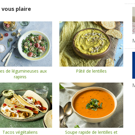
 vous plaire
es de légumineuses aux
Pâté de lentilles
rapinis
M
Tacos végétaliens
Soupe rapide de lentilles et