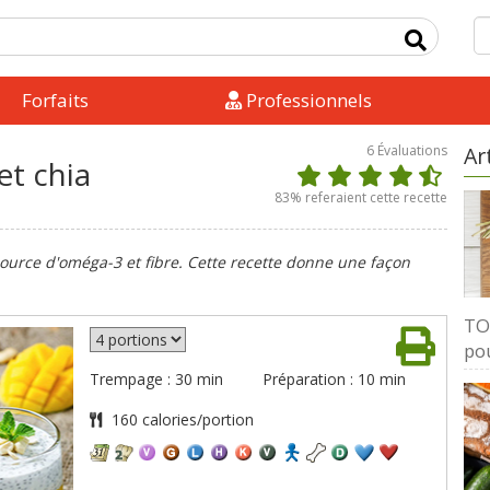
Forfaits
Professionnels
6
Évaluations
Ar
t chia
83
% referaient cette recette
source d'oméga-3 et fibre. Cette recette donne une façon
TOP
pou
Trempage : 30 min
Préparation : 10 min
160 calories/portion