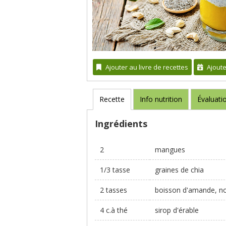
Ajouter au livre de recettes
Ajout
Recette
Info nutrition
Évaluati
Ingrédients
2
mangues
1/3 tasse
graines de chia
2 tasses
boisson d'amande, no
4 c.à thé
sirop d'érable