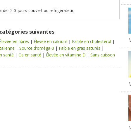
rder 2-3 jours couvert au réfrigérateur.
 catégories suivantes
M
Élevée en fibres
|
Élevée en calcium
|
Faible en cholestérol
|
talienne
|
Source d'oméga-3
|
Faible en gras saturés
|
n santé
|
Os en santé
|
Élevée en vitamine D
|
Sans cuisson
M
M