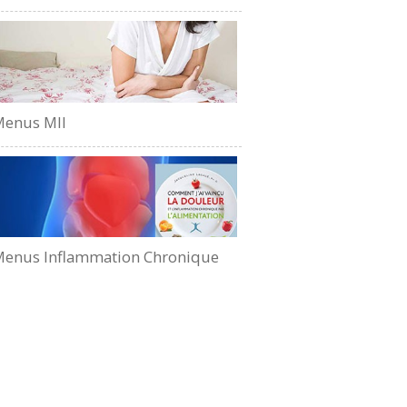
Menus MII
enus Inflammation Chronique