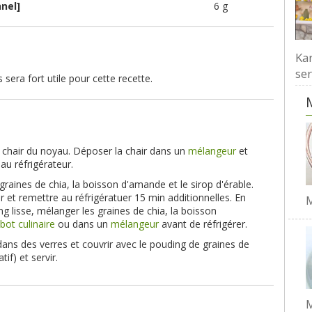
nnel]
6 g
Kar
ser
 sera fort utile pour cette recette.
 chair du noyau. Déposer la chair dans un
mélangeur
et
au réfrigérateur.
raines de chia, la boisson d'amande et le sirop d'érable.
r et remettre au réfrigératuer 15 min additionnelles. En
M
ng lisse, mélanger les graines de chia, la boisson
bot culinaire
ou dans un
mélangeur
avant de réfrigérer.
ans des verres et couvrir avec le pouding de graines de
tif) et servir.
M