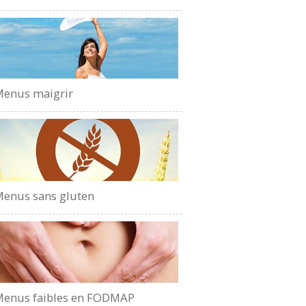
enus maigrir
enus sans gluten
enus faibles en FODMAP