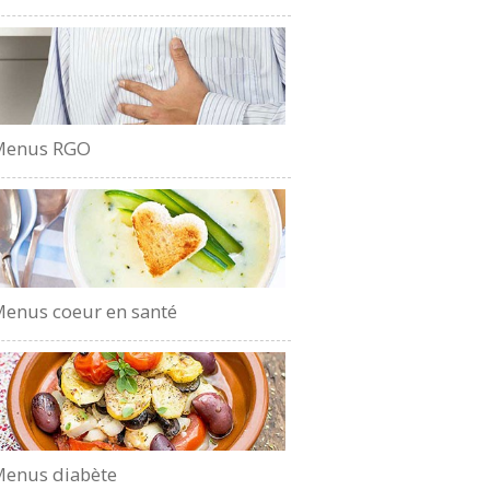
Menus RGO
enus coeur en santé
enus diabète