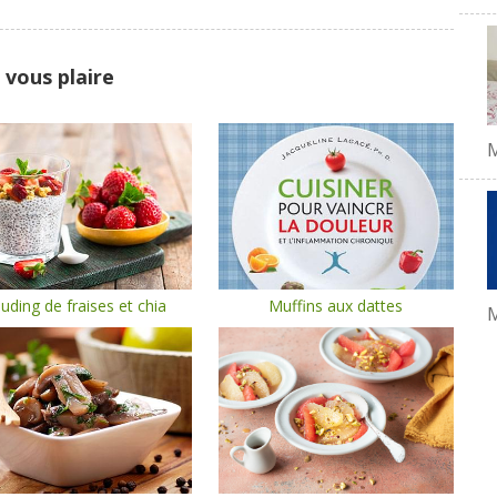
 vous plaire
uding de fraises et chia
Muffins aux dattes
M