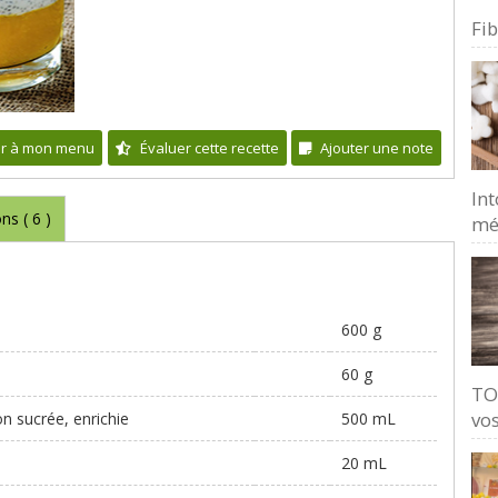
Fi
er à mon menu
Évaluer cette recette
Ajouter une note
Int
ons (
6
)
mé
600 g
60 g
TO
vos
n sucrée, enrichie
500 mL
20 mL