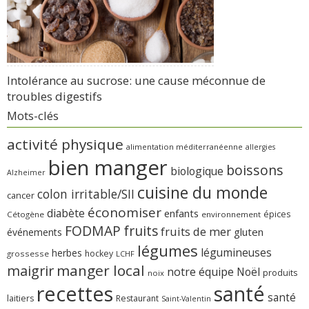
Intolérance au sucrose: une cause méconnue de
troubles digestifs
Mots-clés
activité physique
alimentation méditerranéenne
allergies
bien manger
boissons
biologique
Alzheimer
cuisine du monde
colon irritable/SII
cancer
économiser
diabète
enfants
épices
Cétogène
environnement
FODMAP
fruits
fruits de mer
gluten
événements
légumes
légumineuses
herbes
hockey
grossesse
LCHF
manger local
maigrir
notre équipe
Noël
produits
noix
recettes
santé
santé
laitiers
Restaurant
Saint-Valentin