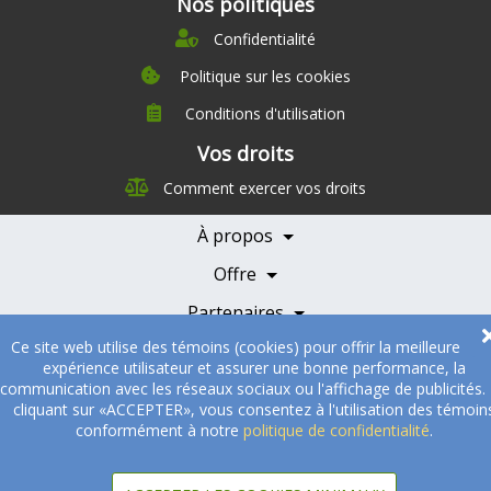
Nos politiques
Confidentialité
Politique sur les cookies
Conditions d'utilisation
À propos
Vos droits
Direction
Comment exercer vos droits
Nutrition
Carrières
À propos
Nos partenaires
Témoignages
Offre
Devenir Partenaire
Professionnels de la santé
Partenaires
Ce site web utilise des témoins (cookies) pour offrir la meilleure
© 2005-2026
Sukha Technologies Inc
.
SOS Cuisine
. Tous droits
expérience utilisateur et assurer une bonne performance, la
réservés.
communication avec les réseaux sociaux ou l'affichage de publicités.
cliquant sur «ACCEPTER», vous consentez à l'utilisation des témoin
conformément à notre
politique de confidentialité
.