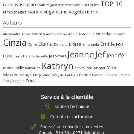
TOP 10
cardiovasculaire
sucreries
santé gastrointestinale
viande
végétarisme
véganisme
témoignages
Auteurs
Andrea
Amanda
Alessandra
Alexa
Annie
Antonella
Bernard
Anne-Hélène
Cinzia
Dania
Émilie
Éloïse
FKQ
Emanuela
Claire
Danielle
Jeanne
Jef
Jennifer
FQMC
Jean-Yves
Gary
Hélène
Isabelle
Kathryn
Marie-
Joëlle
Jessica
Katharina
Margot
Keren
Lyna
Maxime
Pearle
Marilyn
Marjolaine
Marysia
Nautilus
Pierre
Rebecca
Steven
Zeina
Virginie
Tracy
Service à la clientèle
Soutien technique
Compte et facturation
Parlez à un conseiller aux ventes
Canada: 514-564-0971 (Montréal)