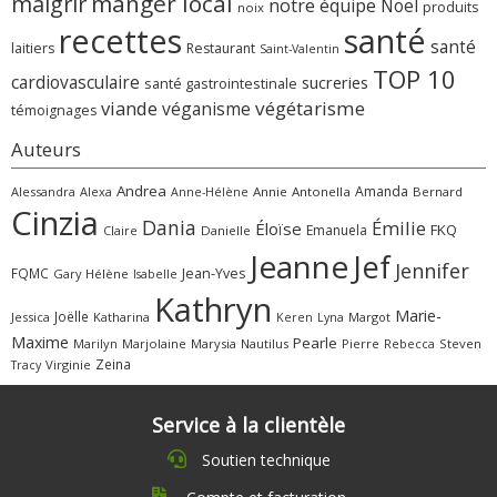
manger local
maigrir
notre équipe
Noël
produits
noix
recettes
santé
santé
laitiers
Restaurant
Saint-Valentin
TOP 10
cardiovasculaire
sucreries
santé gastrointestinale
viande
végétarisme
véganisme
témoignages
Auteurs
Andrea
Amanda
Alessandra
Alexa
Annie
Antonella
Bernard
Anne-Hélène
Cinzia
Dania
Émilie
Éloïse
FKQ
Emanuela
Claire
Danielle
Jeanne
Jef
Jennifer
FQMC
Jean-Yves
Gary
Hélène
Isabelle
Kathryn
Marie-
Joëlle
Jessica
Katharina
Margot
Keren
Lyna
Maxime
Pearle
Marilyn
Marjolaine
Marysia
Nautilus
Pierre
Rebecca
Steven
Zeina
Virginie
Tracy
Service à la clientèle
Soutien technique