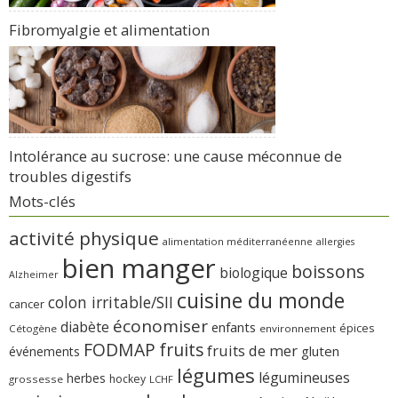
Fibromyalgie et alimentation
Intolérance au sucrose: une cause méconnue de
troubles digestifs
Mots-clés
activité physique
alimentation méditerranéenne
allergies
bien manger
boissons
biologique
Alzheimer
cuisine du monde
colon irritable/SII
cancer
économiser
diabète
enfants
épices
Cétogène
environnement
FODMAP
fruits
fruits de mer
gluten
événements
légumes
légumineuses
herbes
hockey
grossesse
LCHF