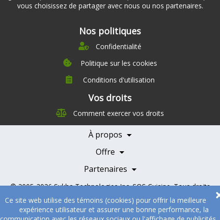
vous choisissez de partager avec nous ou nos partenaires.
Nos politiques
Confidentialité
Politique sur les cookies
Conditions d'utilisation
À propos
Vos droits
Direction
Comment exercer vos droits
Nutrition
Carrières
À propos
Nos partenaires
Témoignages
Offre
Devenir Partenaire
Professionnels de la santé
Partenaires
© 2005-2026
Sukha Technologies Inc
.
SOS Cuisine
. Tous droits
réservés.
Ce site web utilise des témoins (cookies) pour offrir la meilleure
expérience utilisateur et assurer une bonne performance, la
communication avec les réseaux sociaux ou l'affichage de publicités.