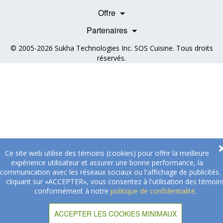
Nos partenaires
Témoignages
Offre
Devenir Partenaire
Professionnels de la santé
Partenaires
© 2005-2026
Sukha Technologies Inc
.
SOS Cuisine
. Tous droits
réservés.
Ce site web utilise des témoins (cookies) pour offrir la meilleure
expérience utilisateur et assurer une bonne performance, la
communication avec les réseaux sociaux ou l'affichage de publicités.
cliquant sur «ACCEPTER», vous consentez à l'utilisation des témoin
conformément à notre
politique de confidentialité
.
ACCEPTER LES COOKIES MINIMAUX