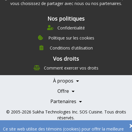
vous choisissez de partager avec nous ou nos partenaires.
Nos politiques
Confidentialité
Politique sur les cookies
Conditions d'utilisation
À propos
Vos droits
Direction
Comment exercer vos droits
Nutrition
Carrières
À propos
Nos partenaires
Témoignages
Offre
Devenir Partenaire
Professionnels de la santé
Partenaires
© 2005-2026
Sukha Technologies Inc
.
SOS Cuisine
. Tous droits
réservés.
Ce site web utilise des témoins (cookies) pour offrir la meilleure