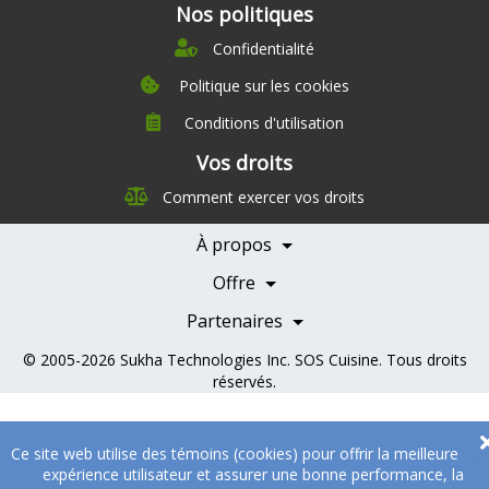
Nos politiques
Confidentialité
Politique sur les cookies
Conditions d'utilisation
À propos
Vos droits
Direction
Comment exercer vos droits
Nutrition
Carrières
À propos
Nos partenaires
Témoignages
Offre
Devenir Partenaire
Professionnels de la santé
Partenaires
© 2005-2026
Sukha Technologies Inc
.
SOS Cuisine
. Tous droits
réservés.
Ce site web utilise des témoins (cookies) pour offrir la meilleure
expérience utilisateur et assurer une bonne performance, la