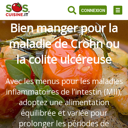
CONNEXION
Bien manger pour la
maladie de Crohn ou
la colite ulcéreuse
Avec les menus pour les maladies
inflammatoires de l’intestin (MII),
adoptez une alimentation
équilibrée et variée pour
prolonger les périodes de