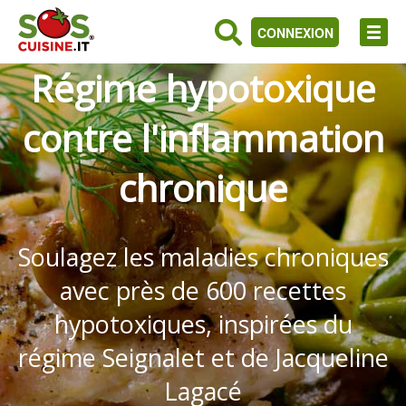
CONNEXION
Régime hypotoxique
contre l'inflammation
chronique
Soulagez les maladies chroniques
avec près de 600 recettes
hypotoxiques, inspirées du
régime Seignalet et de Jacqueline
Lagacé